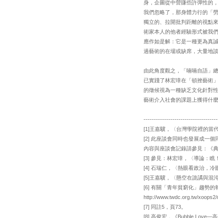
身，企圖從中營賺些許彈性的
我們忽略了，那身體力行的「
獨立的、拉開批判距離的視點
術家本人的他者經驗形式被我
應作如是解：它是一種更為真
過藝術的在場或缺席，大量地
由此角度觀之，「喃喃自語」
已實踐了林宏璋在「頓挫藝術
的徵候視為一種缺乏文化針對
藝術介入社會的課題上獲得什
--------------------------------------
[1]王嘉驥，〈台灣學院裡的當代藝
[2] 此座談會同時也發展成
內容與座談會記錄請參見：《典藏今藝
[3] 參見：林宏璋，〈導論：瞧！
[4] 石瑞仁，〈熱眼看政治，冷
[5]王嘉驥，〈懸空在詭譎與混沌
[6] 有關「青年貧窮化」趨
http://www.twdc.org.tw/xoops
[7] 同註5，頁73。
[8] 高俊宏，《Bubble Love