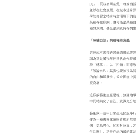
[7]」，同樣有可能是一種身
並以在社會底層、在城市邊緣
學院修習之特殊時空環境下的
某種存在樣態，也可能是某種
種無意間、甚至是刻意持存的
「喃喃自語」的積極性意義
選擇或不選擇透過藝術形式表
認為這是審視年輕世代創作時
種「轉移」。以「困頓」而導
「談論自己」其實也能被視為
的自由和延展性，並企圖從中揭
麼寫著：
這樣的藝術生產過程，無疑地帶
中同時純化了自己。意識充分地
藝術家一連串日常生活的脫序
作為一種去異化策略背後所展
個「更為異化」的相對位置，
生活圈》。這件作品內藏的政治