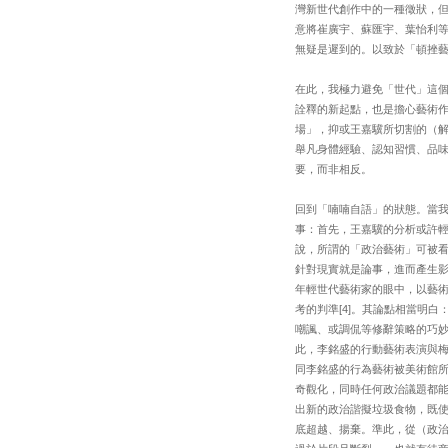
灣新世代創作中的一種徵狀，但
意將崔廣宇、蘇匯宇、葉怡利
無疑是遲到的。以致於「頓挫
在此，我極力避免「世代」這
詮釋的新起點，也是擔心藝術
場」，抑或王嘉驥所切割的（
舉凡身體經驗、認知習慣、品
要，而非相反。
回到「喃喃自語」的狀態。當
事：首先，王嘉驥的分析或許
說，所謂的「政治藝術」可被
針對現實就是論事，進而產生影
年輕世代藝術家的眼中，以藝
考的判準[4]。其論點相當明
嘲諷、或調侃等修辭策略的巧
此，李銘盛的行動藝術表演與
同李銘盛的行為藝術被美術館
奇觀化，同時任何政治議題都
出新的政治諧擬垃圾食物，既
底超越、揚棄。準此，從（政