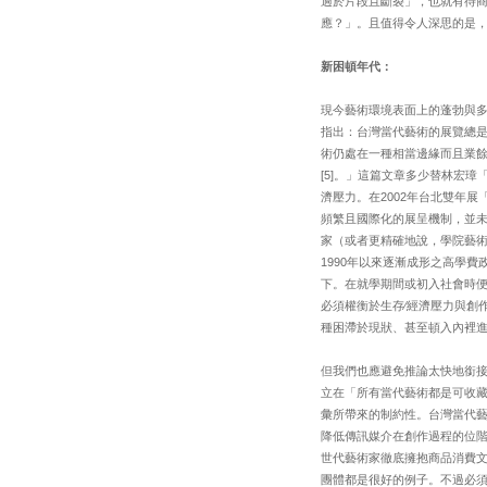
過於片段且斷裂」，也就有待
應？」。且值得令人深思的是
新困頓年代：
現今藝術環境表面上的蓬勃與
指出：台灣當代藝術的展覽總
術仍處在一種相當邊緣而且業
[5]。」這篇文章多少替林宏
濟壓力。在2002年台北雙年
頻繁且國際化的展呈機制，並
家（或者更精確地說，學院藝
1990年以來逐漸成形之高學
下。在就學期間或初入社會時
必須權衡於生存∕經濟壓力與創
種困滯於現狀、甚至頓入內裡
但我們也應避免推論太快地銜
立在「所有當代藝術都是可收
彙所帶來的制約性。台灣當代
降低傳訊媒介在創作過程的位階
世代藝術家徹底擁抱商品消費
團體都是很好的例子。不過必