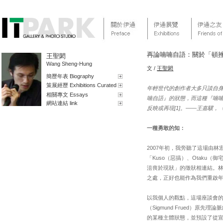
再論喃喃自語：關於「頓
王聖閎
Wang Sheng-Hung
文 /
王聖閎
簡歷年表 Biography
策展經歷 Exhibitions Curated
年輕世代的創作者大多只談自
相關專文 Essays
喃自語』的狀態，而這種『喃
網站連結 link
反映或再現[1]。——王嘉驥
一種勇敢的知：
2007年初，我旁聽了這場由
「Kuso（惡搞）、Otak
沮喪於現狀」的徵狀相連結。
之處，正好也能作為我們重啟
以我個人的觀點，這場座談會的討
（Sigmund Frued）
的某種主體狀態，並預設了從