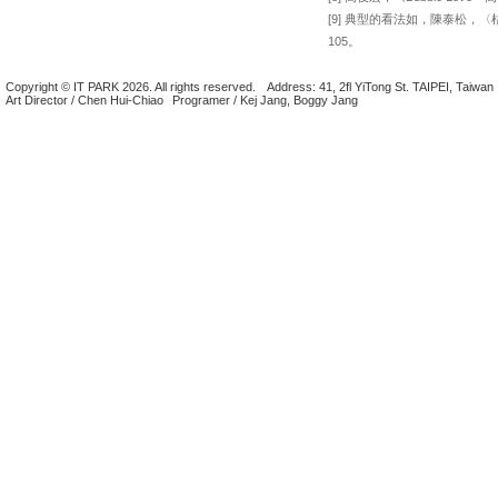
[9] 典型的看法如，陳泰松，〈
105。
Copyright © IT PARK 2026. All rights reserved.
Address: 41, 2fl YiTong St. TAIPEI, Taiwan
Art Director / Chen Hui-Chiao
Programer / Kej Jang, Boggy Jang