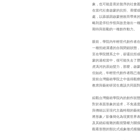
象，也可能是畏於脫序的社會
在當代社會啟蒙的抗拒、畏懼
處，以舔舐因啟蒙挫敗而帶來
略則是佯狂作怪與故意做出一
期待與鼓勵的一種創作動力。
眼前，學院內年輕世代創作者
一種拒絕溝通的自我閉鎖狀態
至在學院體系之中，卻還抗拒
蒙的過程當中，很可能失去了
虎馮河的原始蠻力，那麼，啟
但如此，年輕世代創作者既已
當前台灣藝術學院之中值得觀
教席與藝術研習生應該共同面
綜觀台灣藝術學院內的創作狀
對於表面形象的追求，不免過
與傳統以至現代主義時期的藝術
將形象／影像簡化為現實世界
及其錯綜複雜的觀視暨權力關
觀看形態的類比式或象徵式模