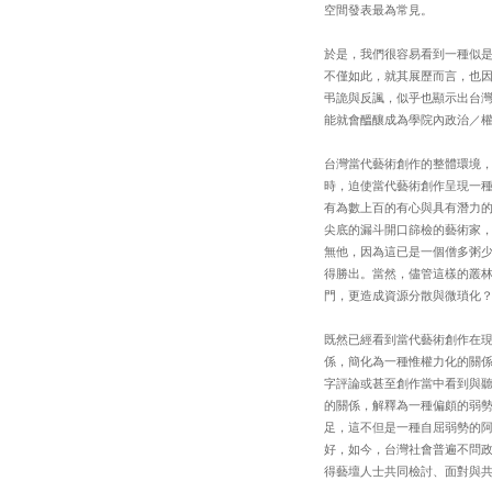
空間發表最為常見。
於是，我們很容易看到一種似
不僅如此，就其展歷而言，也
弔詭與反諷，似乎也顯示出台
能就會醞釀成為學院內政治／
台灣當代藝術創作的整體環境
時，迫使當代藝術創作呈現一
有為數上百的有心與具有潛力
尖底的漏斗開口篩檢的藝術家
無他，因為這已是一個僧多粥
得勝出。當然，儘管這樣的叢
門，更造成資源分散與微瑣化
既然已經看到當代藝術創作在
係，簡化為一種惟權力化的關
字評論或甚至創作當中看到與
的關係，解釋為一種偏頗的弱
足，這不但是一種自屈弱勢的
好，如今，台灣社會普遍不問
得藝壇人士共同檢討、面對與