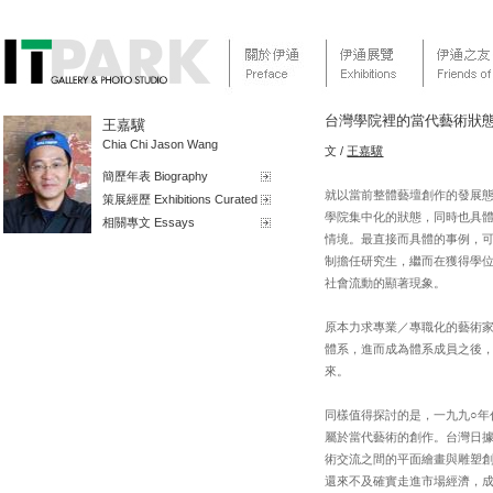
台灣學院裡的當代藝術狀
王嘉驥
Chia Chi Jason Wang
文 /
王嘉驥
簡歷年表 Biography
就以當前整體藝壇創作的發展
策展經歷 Exhibitions Curated
學院集中化的狀態，同時也具
相關專文 Essays
情境。最直接而具體的事例，可
制擔任研究生，繼而在獲得學
社會流動的顯著現象。
原本力求專業／專職化的藝術
體系，進而成為體系成員之後
來。
同樣值得探討的是，一九九○
屬於當代藝術的創作。台灣日據
術交流之間的平面繪畫與雕塑
還來不及確實走進市場經濟，