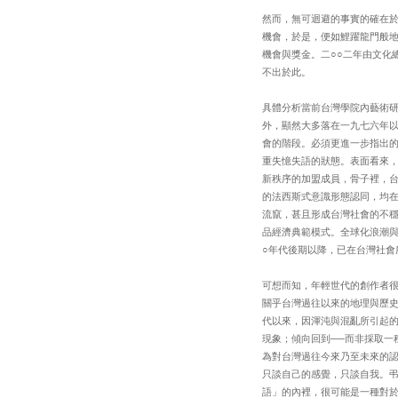
然而，無可迴避的事實的確在
機會，於是，便如鯉躍龍門般地
機會與獎金。二○○二年由文化
不出於此。
具體分析當前台灣學院內藝術
外，顯然大多落在一九七六年以
會的階段。必須更進一步指出
重失憶失語的狀態。表面看來
新秩序的加盟成員，骨子裡，
的法西斯式意識形態認同，均
流竄，甚且形成台灣社會的不
品經濟典範模式。全球化浪潮
○年代後期以降，已在台灣社會
可想而知，年輕世代的創作者
關乎台灣過往以來的地理與歷
代以來，因渾沌與混亂所引起
現象；傾向回到──而非採取一
為對台灣過往今來乃至未來的
只談自己的感覺，只談自我。
語」的內裡，很可能是一種對