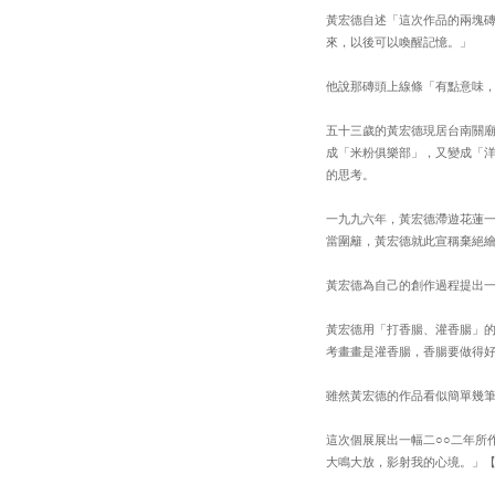
黃宏德自述「這次作品的兩塊
來，以後可以喚醒記憶。」
他說那磚頭上線條「有點意味
五十三歲的黃宏德現居台南關
成「米粉俱樂部」，又變成「洋
的思考。
一九九六年，黃宏德滯遊花蓮
當圍籬，黃宏德就此宣稱棄絕
黃宏德為自己的創作過程提出
黃宏德用「打香腸、灌香腸」
考畫畫是灌香腸，香腸要做得
雖然黃宏德的作品看似簡單幾
這次個展展出一幅二○○二年所
大鳴大放，影射我的心境。」【200