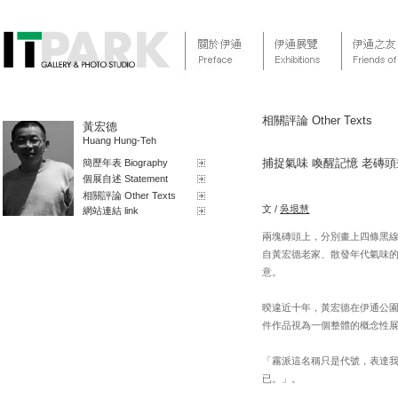
相關評論 Other Texts
黃宏德
Huang Hung-Teh
捕捉氣味 喚醒記憶 老磚
簡歷年表 Biography
個展自述 Statement
相關評論 Other Texts
文 /
吳垠慧
網站連結 link
兩塊磚頭上，分別畫上四條黑
自黃宏德老家、散發年代氣味
意。
暌違近十年，黃宏德在伊通公
件作品視為一個整體的概念性
「霧派這名稱只是代號，表達
已。」。