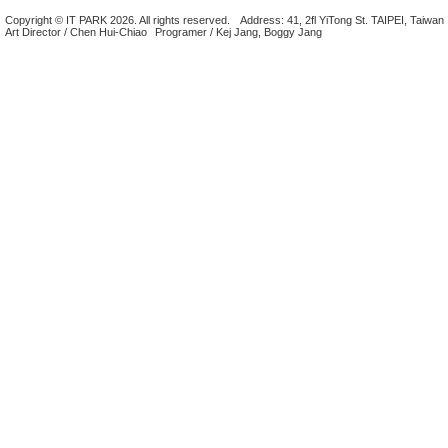
Copyright © IT PARK 2026. All rights reserved.
Address: 41, 2fl YiTong St. TAIPEI, Taiwan
Art Director / Chen Hui-Chiao
Programer / Kej Jang, Boggy Jang