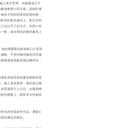
融入東方哲學，在解嚴後又不
無數個整齊小四方格，面積約僅
子都有不同的明度和彩度的變
顏料等距黏在畫布上。劉文瑄則
這三位以手工的方式，利用小色
志一般，卻在簡化的幾何畫布上
，他的構圖看似經過精心計算與
，躍動、平塗的幾何圖形與亮麗
將都會建築形象及號誌幾何化，
烤漆的表面與原始畫布粗糙的質
布，讓人真假莫辨，藉此探討繪
具有質感而引人注目。在陳慧嶠
黏附在圓盤上，饒富有女性藝術
幾何化的特質創作作品。潘顯仁
與濃淡層次的變化。