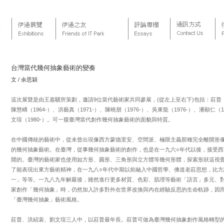
台灣當代幾何抽象藝術的變奏
文 / 余思穎
這次展覽是由王嘉驥所策劃，邀請9位當代藝術家共同參展，(從左上至右下)包括：莊普（19
陳慧嶠（1964-）、洪藝真（1971-）、陳曉朋（1976-）、吳東龍（1976-）、潘顯仁（1
文瑄（1980-）。可一窺臺灣當代創作幾何抽象藝術的面貌與特質。
在中國傳統的藝術中，從未曾出現像西方蒙德里安、空間派、極限主義那種完全離開形
的幾何抽象藝術。在臺灣，從事幾何抽象藝術的創作，也是在一九六○年代以後，接受西
開的。臺灣的藝術家也使用如方形、圓形、三角形與立方體等幾何形體，探索形狀這視
了能表現出東方藝術精神，在一九八○年代中期以前融入中國哲學、佛道老莊思想，比方
一」等等。一九八九年解嚴後，雖然進行更多材質、色彩、肌理等藝術「語言」多元、
家創作「幾何抽象」時，仍然加入許多對外在世界改換與內在經驗反思的生命軌跡，因
「臺灣幾何抽象」藝術風格。
莊普、洪紹裴、劉文瑄三人中，以莊普最年長。莊普可做為臺灣幾何抽象創作風格轉型