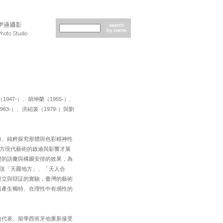
47-）、胡坤榮（1955-）、
963-）、洪紹裴（1979-）與劉
像、純粹探究形體與色彩精神性
方現代藝術的啟迪與影響才展
覺的語彙與構圖安排的效果，為
說「天圓地方」、「天人合
對立與辯証的實驗，臺灣的藝術
而產生獨特、在理性中有感性的
的代表。留學西班牙他重新接受