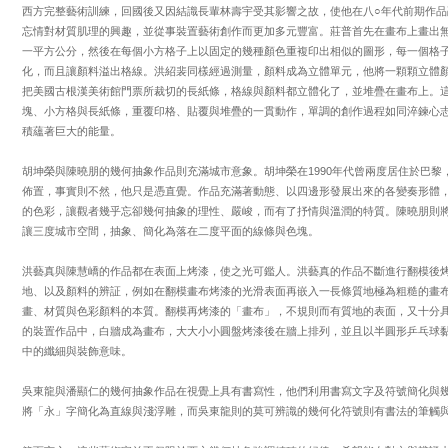
西方完整藝術訓練，回國後又因結識長輩林壽宇受其影響之故，使他在八○年代前期作品
忘情對材質肌理的興趣，並從事裝置藝術創作而更加多元豐富。莊普首先在畫布上畫出
一平方公分，然後在每個小方格子上以固定的幾種顏色重複印出相似的圖形，每一個格
化，而且讓顏料溢出格線。洪紹裴同樣經過測量，顏料成為立體單元，他將一顆顆立體
把美國古根漢美術館門票所裁切的長紙條，格線與顏料都立體化了，並堆疊在畫布上。
塊、小方格與長紙條，重覆印格、貼覆與堆疊的一貫動作，單調的創作過程如同淬鍊心
積蘊著巨大的能量。
胡坤榮與陳曉朋的幾何抽象作品則充滿城市意象。胡坤榮在1990年代曾兩度居住於巴黎
佈置，事實則不然，他只是憑直覺。作品充滿著動態、以四邊形發展出來的各變奏形體
的色彩，讓觀者幾乎忘卻幾何抽象的理性、嚴峻，而有了抒情與溫潤的特質。陳曉朋則
讓三度城市空間，抽象、簡化為落在二度平面的線條與色塊。
洪藝真與陳慧嶠的作品都在表面上烤漆，使之光可鑑人。洪藝真的作品不斷進行翻模後
地、以及顏料的辨証，例如在翻模畫布烤漆的光滑表面再嵌入一長條質地極為粗糙的畫
畫、材質與色彩顏料的本質。翻模再烤漆的「畫布」，不規則而有質地的表面，又十分
的裝置作品中，白牆成為畫布，大大小小圓盤烤漆後在牆上排列，並且以半圓形乒乓球
中的纖細與裝飾意味。
吳東龍與潘顯仁的幾何抽象作品在視覺上具有書寫性，他們利用書寫文字及符號簡化與
將「永」字簡化為直線與淺浮雕，而吳東龍則的莫可辨識的幾何化符號則有書法的筆觸