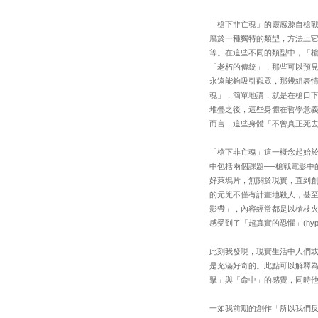
「槍下非亡魂」的靈感源自槍
屬於一種獨特的類型，方法上
等。在這些不同的類型中，「
「老朽的傳統」，那些可以預
永遠能夠吸引觀眾，那幾組表
魂」，簡單地講，就是在槍口
堆疊之後，這些身體在哲學意
而言，這些身體「不曾真正死
「槍下非亡魂」這一概念起始於
中包括兩個課題──槍戰電影中
好萊塢片，無關於現實，直到創
的元兇不僅有計畫地殺人，甚至
影帶」，內容經常都是以槍枝
感受到了「超真實的恐懼」(hyper-r
此刻我發現，現實生活中人們
是充滿好奇的。此點可以解釋
擊」與「命中」的感覺，同時他
一如我前期的創作「所以我們