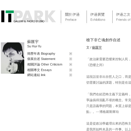
槍下非亡魂創作自述
蘇匯宇
Su Hui-Yu
文 /
蘇匯宇
簡歷年表 Biography
個展自述 Statement
「政治家需要恐懼來控制人民，
相關評論 Other Criticism
《恐懼之邦》
相關專文 Essays
網站連結 link
這段話並非出自哲人之口，而
切需要討論的課題，特別是在
「我們在給恐怖主義下定義時
爭論搞得混亂不堪的概念。常
只是語義學的問題，本質上卻
點」。---博格羅斯庫珀
這是從政治學處理出來的恐怖
是我所始料未及的一件事。以