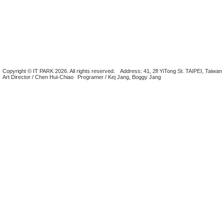
Copyright © IT PARK 2026. All rights reserved.
Address: 41, 2fl YiTong St. TAIPEI, Taiwan
Art Director / Chen Hui-Chiao
Programer / Kej Jang, Boggy Jang