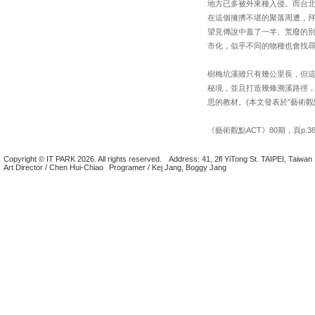
地方已多被外來種入侵。而台
在這個擁擠不堪的聚落周遭，
望見傳說中蓋了一半、荒廢的
市化，似乎不同的物種也會找
樹梅坑溪雖只有幾公里長，但
秘境，並且打造幾條溯溪路徑
思的教材。(本文發表於”藝術觀點”ACT
《藝術觀點ACT》80期，頁p.38
Copyright © IT PARK 2026. All rights reserved.
Address: 41, 2fl YiTong St. TAIPEI, Taiwan
Art Director / Chen Hui-Chiao
Programer / Kej Jang, Boggy Jang