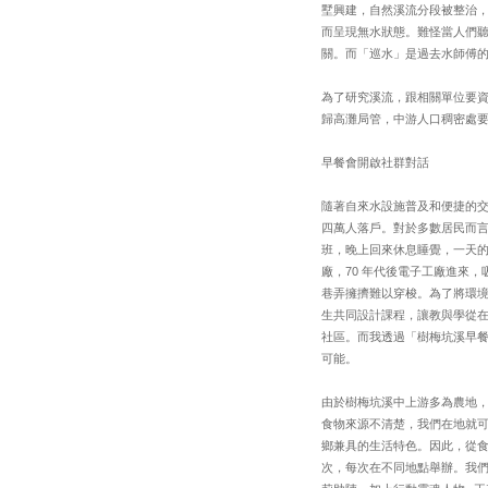
墅興建，自然溪流分段被整治
而呈現無水狀態。難怪當人們
關。而「巡水」是過去水師傅的
為了研究溪流，跟相關單位要
歸高灘局管，中游人口稠密處要
早餐會開啟社群對話
隨著自來水設施普及和便捷的交
四萬人落戶。對於多數居民而
班，晚上回來休息睡覺，一天的
廠，70 年代後電子工廠進來
巷弄擁擠難以穿梭。為了將環
生共同設計課程，讓教與學從
社區。而我透過「樹梅坑溪早
可能。
由於樹梅坑溪中上游多為農地
食物來源不清楚，我們在地就
鄉兼具的生活特色。因此，從食物
次，每次在不同地點舉辦。我