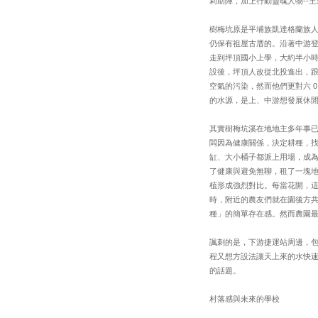
莉助陣，加上行動靈魂人物--
樹梅坑原是平埔族凱達格蘭族
仍保有祖屋古厝的。沿著中游
走到坪頂國小上學，大約半小
設後，坪頂人改從北投進出，
空氣的污染，然而他們更對六 
的水源，是上、中游想發展休
其實樹梅坑溪在地地主多年事
闆因為健康關係，決定耕種，
缸、大小桶子都派上用場，成
了健康與避免無聊，租了一塊
植形成強烈對比。每當花開，
時，附近的農友們就在園後方
種」的簡單存在感。然而農園
諷刺的是，下游捷運站周邊，
程又想方設法讓天上來的水快
的話題。
村落感與未來的學校