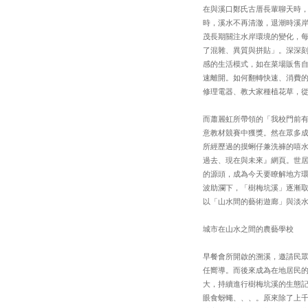
在與溪口鄭氏古厝長輩聊天時
時，溪水不再清澈，退潮時溪
茂長期關注水岸環境的變化，
了混雜、異質與拼貼」。深深
感的生活模式，如在菜場販售
速離開。如何翻轉快速、消費
修理電器、教大家種植花草，
而蕭麗虹所帶領的「我校門前
意教材競賽中獲獎。然在眾多
所經歷過的摸蜊仔兼洗褲的嘻
過去、現在與未來』網頁。世
的源頭，成為今天要瞭解地方
波助瀾下，「樹梅坑溪」逐漸
以「山水間的藝術遊廊」與淡
城市在山水之間的農藝學校
早餐會所開啟的溯溪，邀請民
任嚮導。而後來成為在地居民
大，持續進行樹梅坑溪的生態
眼食蚜蠅、、、。原來除了上