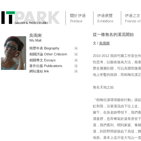
從一條無名的溪流開始
吳瑪悧
Wu Mali
文 /
吳瑪悧
簡歷年表 Biography
相關評論 Other Criticism
2010-2012 我與竹圍
相關專文 Essays
性思考，以藝術做為方法，藉
著作出版 Publications
歷史層層扒開，可以具體而微看
網站連結 link
地上斧鑿的痕跡，而樹梅坑溪
無名天地之始
『樹梅坑溪環境藝術行動』源起
虹和我，沿著溪流由下往上走
腳下。在吳老師帶領下，我們
溝蓋裡，忽而匍匐於違章房舍
溪，我們看到、聞到家庭、養
溪，到田野間卻築起了高堤，
地形。基本上這片從大屯山一