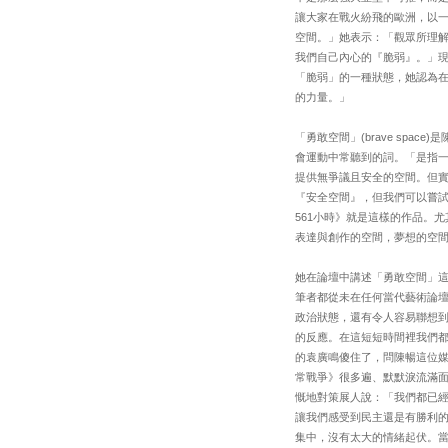
讓大家在戰火紛飛的歐洲，以
空間。」她表示：「觀眾所理
我們自己內心的『脆弱』。」
「脆弱」的一種狀態，她認為
的力量。」
「勇敢空間」(brave spa
會運動中常聽到的詞。「是指
提供無爭議且安全的空間。但
『安全空間』，但我們可以嘗試，在
561小時》就是這樣的作品。
表達與創作的空間，夢想的空
她在論壇中講述「勇敢空間」
筆者都從未在任何當代藝術論
政治狀態，還有令人容易聯想
的反應。在這短短時間裡我們
的袁廣鳴傻住了，問陳暢這位
常戰爭》很多遍、默默淚流滿
慨地對策展人說：「我們都已
讓我們感受到民主還是有勝利
集中，沒有太大的情緒起伏。