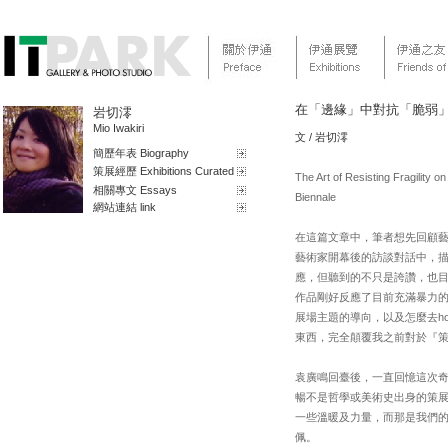
在「邊緣」中對抗「脆弱」
岩切澪
Mio Iwakiri
文 / 岩切澪
簡歷年表 Biography
策展經歷 Exhibitions Curated
The Art of Resisting Fragility
相關專文 Essays
Biennale
網站連結 link
在這篇文章中，筆者想先回顧藝術
藝術家開幕後的訪談對話中，
應，但聽到的不只是誇讚，也
作品剛好反應了目前充滿暴力
展場主題的導向，以及怎麼去h
東西，完全顛覆我之前對於『
袁廣鳴回臺後，一直回憶這次
暢不是哲學或美術史出身的策
一些溫暖及力量，而那是我們
佩。