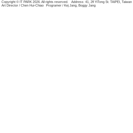
Copyright © IT PARK 2026. All rights reserved.
Address: 41, 2fl YiTong St. TAIPEI, Taiwan
Art Director / Chen Hui-Chiao
Programer / Kej Jang, Boggy Jang