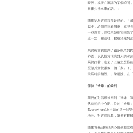
時候，或者在演講的某個瞬間
日很少湧出來的話。」
陳暢認為這個釋放是好的。「
越少，給我們重新想像，處理
一些東西，但後來她把它刪除
這一次，在這裡，把被冷藏的
展覽確實觸動到了很多觀眾的
佈置，以及觀賞環境對人的深
展覽好看，進去了以後怎麼樣
麼做其實就很像一個『家』了
策展時的預設。」陳暢說。在
保持「邊緣」的銳利
我們的對話最後回到「邊緣」
代藝術的中心點，位於「邊緣」的
Everywhere)為主題的
地區。對這個現象，筆者有接
陳暢首先回答她的心情是相當