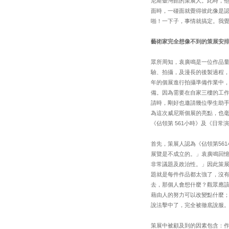
尼斯臺灣館的策展人。此時，他
面時，一碰面就覺得彼此像是
啪！一下子，事情就搞定。我
藝術家完全想像不到的策展安
眾所周知，袁廣鳴是一位作品
驗、拍攝，及漫長的後製過程，
年的個展進行拍攝準備作業中，算
備。因為需要在自家三樓的工作
請時，剛好也邀請幾位學生助
為這次威尼斯個展的亮點，也
《佔領第 561小時》及《日
首先，策展人認為《佔領第56
展覽是不成立的。」袁廣鳴回憶
非常議題及政治性。」因此策
題就是每件作品都太強了，沒
去，那個人會想什麼？觀眾應該
藉由人的努力可以改變點什麼
說法擊中了，完全被徹底說服
策展中被顧及到的因素包含：