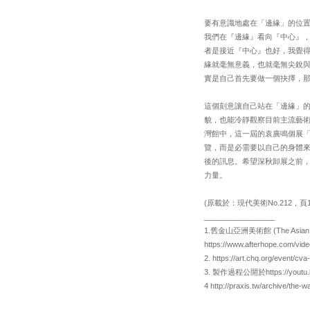
要有意識地處在「邊緣」的位
我們在『邊緣』看向『中心』
者是接近『中心』也好，我覺
緣就毫無意義，也就毫無尖銳
實是自己首先要做一個抉擇，
這個刻意讓自己站在「邊緣」
貌，也能冷靜觀察目前主流藝
灣館中，這一屆的袁廣鳴個展
覽，而是必需要以自己的身體
後的訊息。希望深秋卸展之前
力量。
(原載於：現代美術No.212，頁10
_________________
1.舊金山亞洲美術館 (The Asian 
https://www.afterhope.com/vide
2. https://art.chq.org/event/cva
3. 製作過程公開於https://youtu.
4 http://praxis.tw/archive/the-