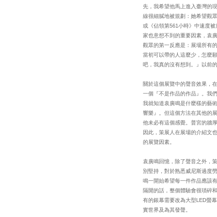
先，我希望他馬上進入臺灣的
線很細膩地被規劃：她希望觀眾在走
或《佔領第561小時》中速度
家也意想不到的重要因素，袁
觀眾的第一反應是：展場所有
當初可以帶的人這麼少，怎麼
吧，我真的沒有想到。』以前
關於這個展覽中的聲音效果，
一個『不是作品的作品』。我們合
我就知道袁廣鳴是什麼樣的藝
響樂』。但這個方法在其他的展
他未必有這個感覺。普宮的牆厚
因此，策展人在展場的介紹文
的展覽因素。
袁廣鳴回憶，除了聲音之外，
別堅持，對於熟悉威尼斯過度
鳴一開始希望每一件作品應該有
隔開的話，整個體驗會很瑣碎
有的銀幕需要改為大型LED螢
實世界及為其發聲。