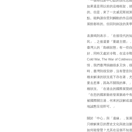
「一個尋找新中心點的慣性思
如果還是用以前的這種框架，
的。但是，來了一次威尼斯就
點。能夠讓你受到觸動的作品很
展館都有的。但回到妳說的美學
袁廣鳴則表示，「在後現代的
民』，之後還要『重建主體』
臺灣人的「島嶼狀態」有一些自己
好，同時又處於冷戰，在這冷戰
Cold War, The War
情，我們臺灣捐錢很多又快，
時，臺灣則很安靜，沒有聲音
種未解凍的狀況底下存在著，
要去惹事，因為不關我的事。
種狀況。「在過去的國際展覽經
『在您的國家藝術發展脈絡中
被國際關注過，何來的誤解或
地誠懇呈現即可。」
關於「中心」與「邊緣」，策
只瞭解東亞的歷史文化與政治
如何能發聲？尤其在這個不知