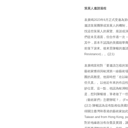
策展人邀請過程
袁廣鳴2023年6月正式受邀為
邀請策展團隊或策展人的機制
找這些策展人的展覽、座談或
們從未見過面，但合作過一次 
其中，原本不認識的美國籍華裔策
前落下淚來。後來受陳暢的邀請，把這
Resistance)」。(註1)
袁廣鳴當初對「要邀請怎樣的
藝術家獲得與歐洲第一線藝術
圈的高難度。他當時想「在以
些天真」。以他近年來的作品
妙位置。這一點，他認為歐洲
是，想到陳暢後，筆者做了一
（藝術家們）怎麼辦呢？」 (From the main
(註2) 陳暢認為這有點相似
得關注臺灣和香港的藝術家如此重要，因為他們
Taiwan and from Hong Kong
對於地緣政治有自覺及實踐，