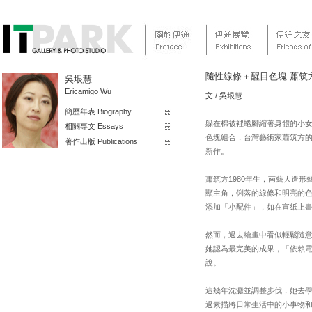
隨性線條＋醒目色塊 蕭筑
吳垠慧
Ericamigo Wu
文 / 吳垠慧
簡歷年表 Biography
躲在棉被裡蜷腳縮著身體的小
相關專文 Essays
色塊組合，台灣藝術家蕭筑方的
著作出版 Publications
新作。
蕭筑方1980年生，南藝大造
顯主角，俐落的線條和明亮的
添加「小配件」，如在宣紙上
然而，過去繪畫中看似輕鬆隨
她認為最完美的成果，「依賴
說。
這幾年沈澱並調整步伐，她去
過素描將日常生活中的小事物