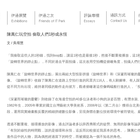
陳萬仁玩空拍 偷取人們1秒成永恆
文 / 吳垠慧
「我偷取這些人的1秒鐘，找到loop點，讓這1秒也是最後1秒，然後不斷重複播放，這
「旋轉世界的靜止點」，不同於過去平面拍攝，這次改用空拍機從俯瞰角度，拍攝人們
陳萬仁在「旋轉世界的靜止點」展出兩組大型投影拼接《旋轉世界》和《深邃而璀璨的
像。《旋轉世界》收錄了陳萬仁在道路上空拍行進的民眾共116人，有人騎腳車、有人
從不同方向出現，維持著同樣的動作走向彼方，觀者俯瞰著這些像螞蟻般行進的人，「
《深邃而璀璨的憂鬱》則收錄了在海邊空拍的40多位泳者和小狗的泳姿百態，有潛水裝
1982年生，2005年畢業於國立台灣藝術大學美術系，2006年以《第二月台》獲得台
段，運用寫實繪畫般反覆的精細拼縫數位影像，呈現身體在數位技術環境中被符號化、
透過不斷重複、循環播放的影像，過去評論者多以薛西弗斯式的徒勞、無用的影像等論調解
「有別於線性的時間觀，談的是循環和永恆，這反而比較接近我原本的思考。」陳萬仁
進作品中的人物，因為偶然經過當下的時空，而被捕捉為一個不知名的角色。