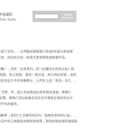
1秒成了永恆」，台灣藝術家陳萬仁暌違5年推出新個展
行進、游泳的片刻，經過大量後製做成錄像作品。
憂鬱》，另有「泳者系列」與《比爾先生的靜止點》錄
踩滑板、有人慢跑、還有一家出遊，和小狗在前進，他們
投影的這片木作就像舞台，人們在上面『表演』自己。」
、浮潛、等，讓人有如看魚缸裡各種魚漫遊。陳萬仁
北美術獎。陳萬仁慣以錄像呈現生活中重複交替的空白片
扁平化的處境。
釋，直到T.S.艾略特的詩句「旋轉世界的靜止點」，
作品中的人物都是他偶然的相遇，那些經他拍攝而被擷取