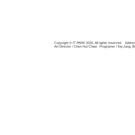
Copyright © IT PARK 2026. All rights reserved.
Addres
Art Director / Chen Hui-Chiao
Programer / Kej Jang, 