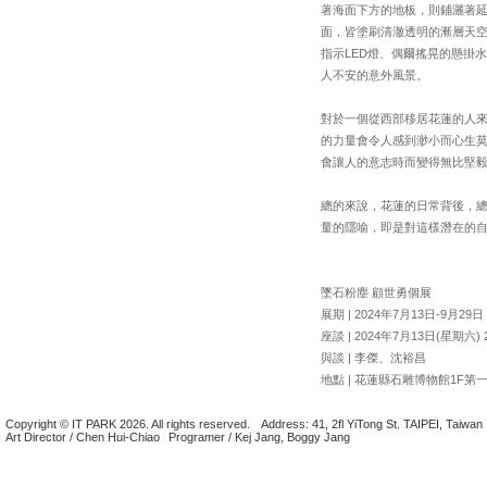
著海面下方的地板，則鋪灑著
面，皆塗刷清澈透明的漸層天
指示LED燈、偶爾搖晃的懸掛
人不安的意外風景。
對於一個從西部移居花蓮的人
的力量會令人感到渺小而心生
會讓人的意志時而變得無比堅
總的來說，花蓮的日常背後，
量的隱喻，即是對這樣潛在的
墜石粉塵 顧世勇個展
展期 | 2024年7月13日-9月29日
座談 | 2024年7月13日(星期六) 2
與談 | 李傑、沈裕昌
地點 | 花蓮縣石雕博物館1F第
Copyright © IT PARK 2026. All rights reserved.
Address: 41, 2fl YiTong St. TAIPEI, Taiwan
Art Director / Chen Hui-Chiao
Programer / Kej Jang, Boggy Jang