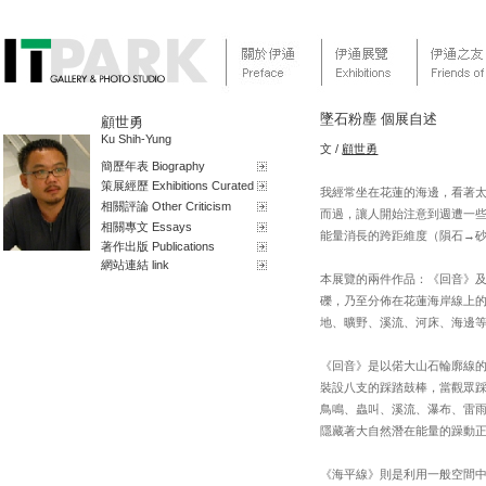
墜石粉塵 個展自述
顧世勇
Ku Shih-Yung
文 /
顧世勇
簡歷年表 Biography
策展經歷 Exhibitions Curated
我經常坐在花蓮的海邊，看著
相關評論 Other Criticism
而過，讓人開始注意到週遭一
相關專文 Essays
能量消長的跨距維度（隕石→
著作出版 Publications
網站連結 link
本展覽的兩件作品：《回音》
礫，乃至分佈在花蓮海岸線上
地、曠野、溪流、河床、海邊
《回音》是以偌大山石輪廓線
裝設八支的踩踏鼓棒，當觀眾
鳥鳴、蟲叫、溪流、瀑布、雷
隱藏著大自然潛在能量的躁動
《海平線》則是利用一般空間中