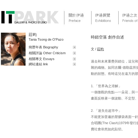
莊昀
時錯空落 創作自述
Tania Tsong de O'Pazo
簡歷年表 Biography
文 /
莊昀
相關評論 Other Criticism
相關專文 Essays
過去和未來重疊與錯位，這兒
網站連結 link
雜的織物。如同吉爾·德勒茲所
動的狀態。有時這兒在遠方的
1. 「世界為之溶解」
一個微觀的焦點—一朵花，與一
畫面反映著一個波動、不定型
2. 「迷失在超市中」
不能更加普遍的塑膠袋表面一
合唱團(The Clash)1979年發
費社會依然如此貼切。