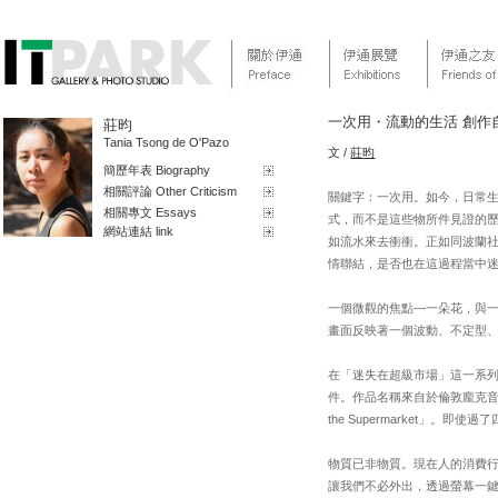
一次用・流動的生活 創作
莊昀
Tania Tsong de O'Pazo
文 /
莊昀
簡歷年表 Biography
相關評論 Other Criticism
關鍵字：一次用。如今，日常
相關專文 Essays
式，而不是這些物所件見證的
網站連結 link
如流水來去衝衝。正如同波蘭社會學家
情聯結，是否也在這過程當中
一個微觀的焦點—一朵花，與一
畫面反映著一個波動、不定型
在「迷失在超級市場」這一系
件。作品名稱來自於倫敦龐克音樂代表，
the Supermarket」
物質已非物質。現在人的消費
讓我們不必外出，透過螢幕一