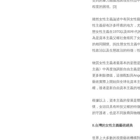
受到的暴力細膩地表現在作品
程度的困境。[3]
雖然女性主義論述中有與女性
性主義卻有許多呼應的地方，尤
態女性主義在1970以及80
為是資本主義父權社會殖民了
的相同關懷。[6]生態女性主義中
性政治以及生態政治的特徵：性
物質女性主義者最基本的姿態是批判全球化對
主義》中再度強調新自由主義是
更多剩餘價值，這個觀點與Ange
藝術實際上開始與全球化資本主
權，後者是新自由資本主義的
根據以上，資本主義的發展是
懷，女頭目具有科技父權的特徵
的守護者，也是不同族裔與物
II.台灣的女性主義藝術經典
世界上大多數的視覺藝術機構