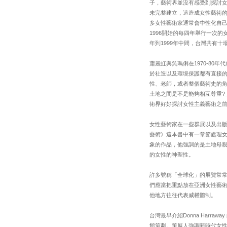
子，藝術界並沒有感受到探討
未完整建立，這造成女性藝術的
多女性藝術家通常會中性化自
1996開始的每四年舉行一次的
年到1999年中間，台灣共有
蕭麗虹與吳瑪俐在1970-8
於社造以及環境保護都有直接
性、老師，或者整個藝術史的角度
土地之間是不是能夠相互尊重?
術界好好探討女性主義藝術之
女性藝術家在一些群展以及出版
藝術》這本書中有一章節處理
象的作品，他強調的是土地母
的女性的神聖性。
許多號稱「全球化」的展覽常常
們應當把重點放在亞洲女性藝術
他地方往往代表威權體制。
台灣最早介紹Donna Harr
館策劃。策展人強調新時代女