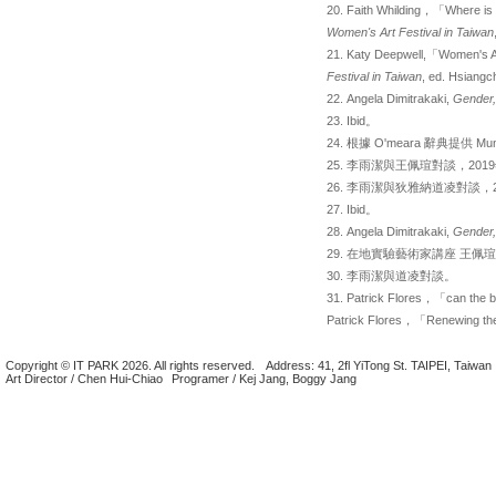
20. Faith Whilding，「Where is
Women's Art Festival in Taiwan
21. Katy Deepwell,「Women's Ar
Festival in Taiwan
, ed. Hsi
22. Angela Dimitrakaki,
Gender, 
23. Ibid。
24. 根據 O'meara 辭典提供 Mu
25. 李雨潔與王佩瑄對談，201
26. 李雨潔與狄雅納道凌對談，2
27. Ibid。
28. Angela Dimitrakaki,
Gender, 
29. 在地實驗藝術家講座 王佩瑄，
30. 李雨潔與道凌對談。
31. Patrick Flores，「can the body
Patrick Flores，「Renewi
Copyright © IT PARK 2026. All rights reserved.
Address: 41, 2fl YiTong St. TAIPEI, Taiwan
Art Director / Chen Hui-Chiao
Programer / Kej Jang, Boggy Jang