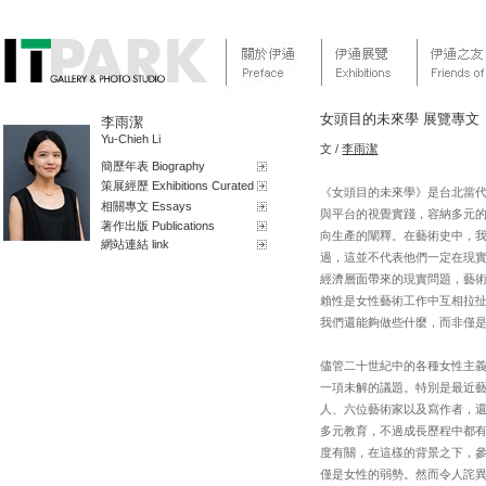
女頭目的未來學 展覽專文
李雨潔
Yu-Chieh Li
文 /
李雨潔
簡歷年表 Biography
策展經歷 Exhibitions Curated
《女頭目的未來學》是台北當代
相關專文 Essays
與平台的視覺實踐，容納多元
著作出版 Publications
向生產的闡釋。在藝術史中，
網站連結 link
過，這並不代表他們一定在現
經濟層面帶來的現實問題，藝術主體
賴性是女性藝術工作中互相拉
我們還能夠做些什麼，而非僅
儘管二十世紀中的各種女性主義
一項未解的議題。特別是最近藝
人、六位藝術家以及寫作者，還
多元教育，不過成長歷程中都
度有關，在這樣的背景之下，
僅是女性的弱勢。然而令人詫