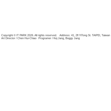
Copyright © IT PARK 2026. All rights reserved.
Address: 41, 2fl YiTong St. TAIPEI, Taiwan
Art Director / Chen Hui-Chiao
Programer / Kej Jang, Boggy Jang