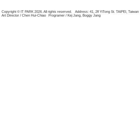
Copyright © IT PARK 2026. All rights reserved.
Address: 41, 2fl YiTong St. TAIPEI, Taiwan
Art Director / Chen Hui-Chiao
Programer / Kej Jang, Boggy Jang