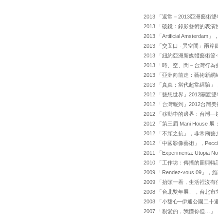
2013 「返常－2013亞洲
2013 「破鏡：錄影藝術的表演
2013 「Artificial Amst
2013 「交叉口 ∙ 異空間」
2013 「紐約亞洲新媒體藝術節-微
2013 「時、空、間－台灣行為藝術
2013 「亞洲向前走：藝術新網
2013 「真真：當代超常經驗
2012 「藝想世界」2012關
2012 「台灣報到」2012台
2012 「移動中的邊界：台
2012 「第三屆 Mani Ho
2012 「不頑之抗」，非常廟
2012 「中國影像藝術」，Pe
2011 「Experimenta:
2010 「工作坊：傳播的圖
2009 「Rendez-vous 
2009 「抬頭一看，生活裡沒
2008 「台北雙年展」，台北
2008 「小甜心─伊通公園二
2007 「親愛的，我懂你但…」，DU