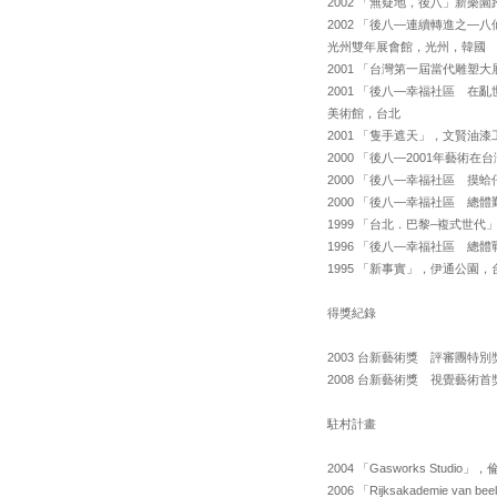
2002 「無疑地，後八」新樂
2002 「後八—連續轉進之—八仙
光州雙年展會館，光州，韓國
2001 「台灣第一屆當代雕塑大
2001 「後八—幸福社區 
美術館，台北
2001 「隻手遮天」，文賢油
2000 「後八—2001年藝
2000 「後八—幸福社區 
2000 「後八—幸福社區 總
1999 「台北．巴黎–複式世
1996 「後八—幸福社區 
1995 「新事實」，伊通公園，
得獎紀錄
2003 台新藝術獎 評審團特
2008 台新藝術獎 視覺藝術
駐村計畫
2004 「Gasworks Studio
2006 「Rijksakademie van b