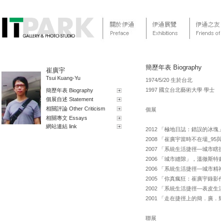
簡歷年表 Biography
崔廣宇
Tsui Kuang-Yu
1974/5/20 生於台北
1997 國立台北藝術大學 學士
簡歷年表 Biography
個展自述 Statement
相關評論 Other Criticism
個展
相關專文 Essays
網站連結 link
2012 「極地日誌：錯誤的冰
2008 「崔廣宇當時不在場_9
2007 「系統生活捷徑—城市
2006 「城市縫隙」，溫徹斯
2006 「系統生活捷徑—城市
2005 「你真瘋狂：崔廣宇錄影
2002 「系統生活捷徑—表皮
2001 「走在捷徑上的簡．廣
聯展