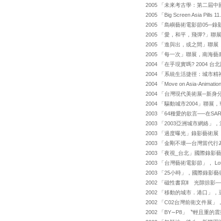
2005 「未來考古學：第二
2005 「Big Screen Asia Pill
2005 「島嶼藝術電影節05─錄影辭
2005 「愛，和平，飛彈?」聯展
2005 「進與出，或之間」聯
2005 「每一次」聯展，南海
2004 「在乎現實嗎? 200
2004 「系統生活捷徑：城市精
2004 「Move on Asia-Anima
2004 「台灣現代美術展─新身
2004 「驅動城市2004」聯
2003 「64種愛的欲言──在
2003 「2003亞洲城市網絡
2003 「過度曝光」錄影藝術
2003 「金剛不壞—台灣當
2003 「夜視_台北」國際錄
2003 「台灣藝術電影節」， Loth
2003 「25小時」，國際錄
2002 「磁性書寫Ⅱ 光隙掠
2002 「移動的城市．港口」
2002 「C02台灣前衛文件
2002 「BY∼P8」〝輕且重