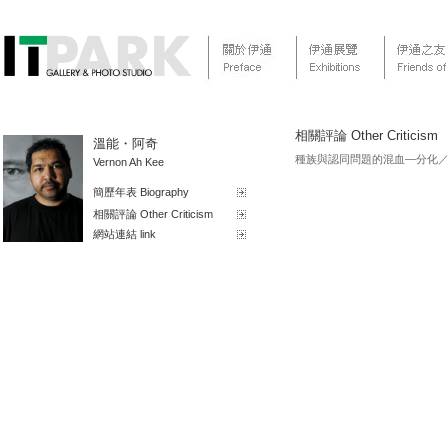
相關評論 Other Criticism
溫能・阿奇
種族與認同問題的混血—分化／合作 -
Vernon Ah Kee
簡歷年表 Biography
相關評論 Other Criticism
網站連結 link