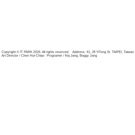
Copyright © IT PARK 2026. All rights reserved.
Address: 41, 2fl YiTong St. TAIPEI, Taiwan
Art Director / Chen Hui-Chiao
Programer / Kej Jang, Boggy Jang