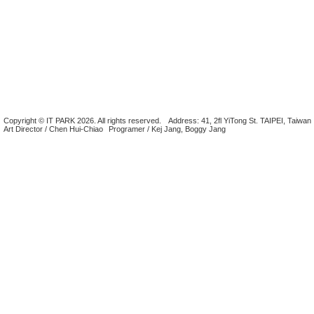
Copyright © IT PARK 2026. All rights reserved.
Address: 41, 2fl YiTong St. TAIPEI, Taiwan
Art Director / Chen Hui-Chiao
Programer / Kej Jang, Boggy Jang