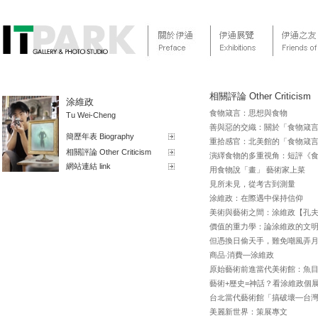
相關評論 Other Criticism
涂維政
食物箴言：思想與食物
Tu Wei-Cheng
善與惡的交織：關於「食物箴言
簡歷年表 Biography
重拾感官：北美館的「食物箴
相關評論 Other Criticism
演繹食物的多重視角：短評《
網站連結 link
用食物說「畫」 藝術家上菜
見所未見，從考古到測量
涂維政：在際遇中保持信仰
美術與藝術之間：涂維政【孔
價值的重力學：論涂維政的文
但憑換日偷天手，難免嘲風弄月
商品‧消費—涂維政
原始藝術前進當代美術館：魚
藝術+歷史=神話？看涂維政個
台北當代藝術館「搞破壞—台
美麗新世界：策展專文