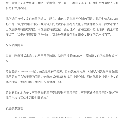
性。事實上又不太可能，我們已受教育。看山是山，看山又不是山。我想回到原點去，
但是和本質有關。
我所謂的整體，是你自己的過去、現在、未來，是個三度空間的問題。我的七情六慾都
也不是。還是那個自由吧，我覺得人的視覺都被綁得死死的，我要開拓視覺，讓大家都
己視覺的獨特性在哪裡。用視覺的時候放鬆，讓它進來。那種放鬆不是混沌的，而是有
萎縮了，我們的視覺都是功能性的，都止於溝通最前面的部份，後面的完全沒有了。
光與影的關係
其實，陰影對我來講，都不再只是陰影。我們平常看shadow、看陰影，你的感覺都放
忘。
陰影它的 construct一強，抽象性較易帶出來。目前我在用光影，很多人問我是不是
我只是在用它談視覺的問題。光影給我們似曾相識的視覺空間。用直觀回到視覺本身，
他的抽象，都沒關係，我們的視覺會再打開。
陰影有趣的地方是，有時它會將三度空間變得更三度空間，有時它會將三度空間打散打
我用色塊將兩個東西拉到同時存在。
視覺的多重性