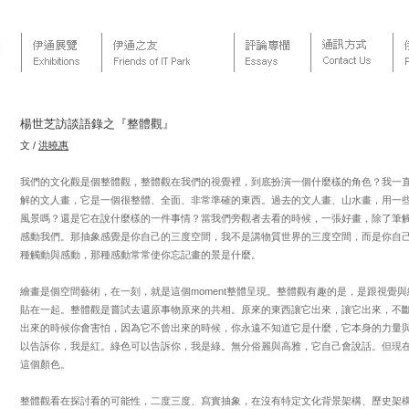
楊世芝訪談語錄之『整體觀』
文 /
洪曉惠
我們的文化觀是個整體觀，整體觀在我們的視覺裡，到底扮演一個什麼樣的角色？我一
解的文人畫，它是一個很整體、全面、非常準確的東西。過去的文人畫、山水畫，用一
風景嗎？還是它在說什麼樣的一件事情？當我們旁觀者去看的時候，一張好畫，除了筆
感動我們。那抽象感覺是你自己的三度空間，我不是講物質世界的三度空間，而是你自
種觸動與感動，那種感動常常使你忘記畫的景是什麼。
繪畫是個空間藝術，在一刻，就是這個moment整體呈現。整體觀有趣的是，是跟視覺
貼在一起。整體觀是嘗試去還原事物原來的共相。原來的東西讓它出來，讓它出來，不
出來的時候你會害怕，因為它不曾出來的時候，你永遠不知道它是什麼，它本身的力量
以告訴你，我是紅。綠色可以告訴你，我是綠。無分俗麗與高雅，它自己會說話。但現
這個顏色。
整體觀看在探討看的可能性，二度三度、寫實抽象，在沒有特定文化背景架構、歷史架