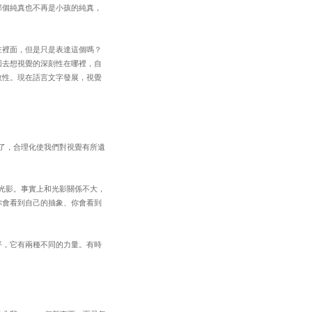
那個純真也不再是小孩的純真，
在裡面，但是只是表達這個嗎？
回去想視覺的深刻性在哪裡，自
效性。現在語言文字發展，視覺
掉了，合理化使我們對視覺有所遺
在畫光影。事實上和光影關係不大，
你會看到自己的抽象、你會看到
平，它有兩種不同的力量。有時