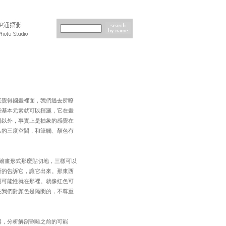
直覺得國畫裡面，我們過去所瞭
些基本元素就可以揮灑，它在畫
觸以外，事實上是抽象的感覺在
己的三度空間，和筆觸、顏色有
與繪畫形式那麼貼切地，三樣可以
斷的告訴它，讓它出來。那東西
與可能性就在那裡。就像紅色可
在我們對顏色是隔閡的，不尊重
構，分析解剖割離之前的可能