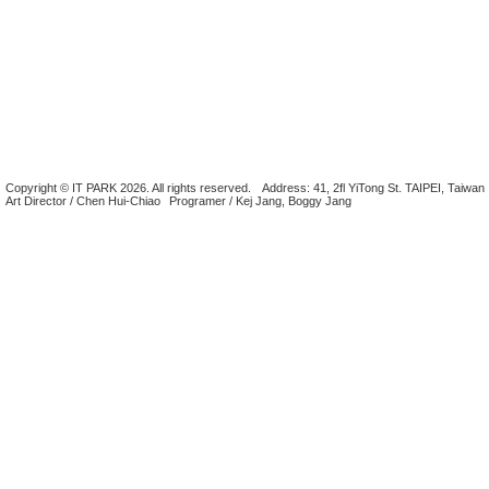
Copyright © IT PARK 2026. All rights reserved.
Address: 41, 2fl YiTong St. TAIPEI, Taiwan
Art Director / Chen Hui-Chiao
Programer / Kej Jang, Boggy Jang