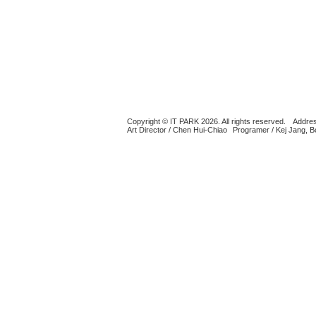
Copyright © IT PARK 2026. All rights reserved.
Addres
Art Director / Chen Hui-Chiao
Programer / Kej Jang, 