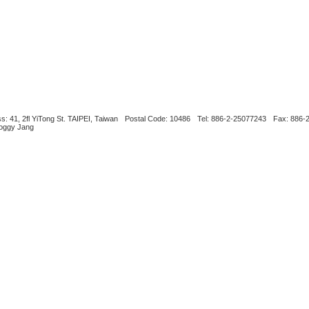
s: 41, 2fl YiTong St. TAIPEI, Taiwan
Postal Code: 10486
Tel: 886-2-25077243
Fax: 886-
Boggy Jang