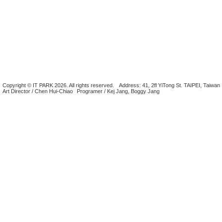
Copyright © IT PARK 2026. All rights reserved.
Address: 41, 2fl YiTong St. TAIPEI, Taiwan
Art Director / Chen Hui-Chiao
Programer / Kej Jang, Boggy Jang