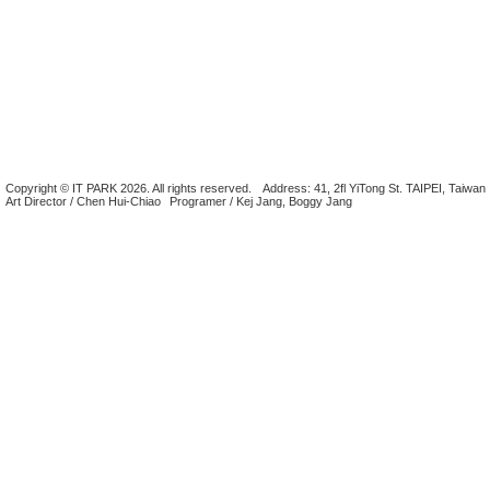
Copyright © IT PARK 2026. All rights reserved.
Address: 41, 2fl YiTong St. TAIPEI, Taiwan
Art Director / Chen Hui-Chiao
Programer / Kej Jang, Boggy Jang