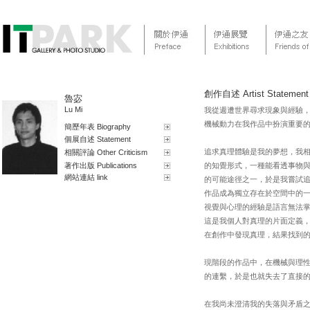
創作自述 Artist Statement
魯宓
Lu Mi
我從週遭世界尋求現象與經驗
機械動力在我作品中扮演重要
簡歷年表 Biography
個展自述 Statement
追求真理體驗是我的夢想，我
相關評論 Other Criticism
著作出版 Publications
的知覺形式，一種能看透事物
網站連結 link
的可能途徑之一，於是我嘗試
作品成為獨立存在於空間中的
視覺與心理的經驗是語言無法
這是我個人對真理的片面定義
在創作中發現真理，結果找到
現階段的作品中，在機械與理
的連繫，於是也就失去了直接
在我尚未澄清我的失落與矛盾