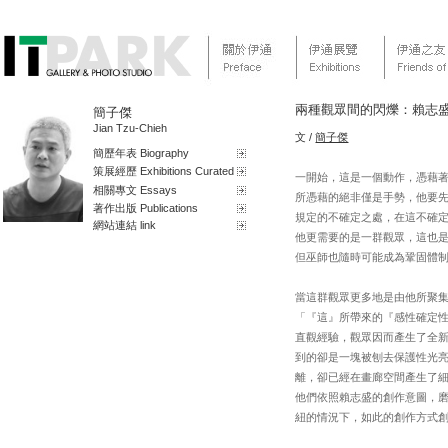
兩種觀眾間的閃爍：賴志
簡子傑
Jian Tzu-Chieh
文 /
簡子傑
簡歷年表 Biography
策展經歷 Exhibitions Curated
一開始，這是一個動作，憑藉
相關專文 Essays
所憑藉的絕非僅是手勢，他要
著作出版 Publications
規定的不確定之處，在這不確
網站連結 link
他更需要的是一群觀眾，這也是為
但巫師也隨時可能成為鞏固體
當這群觀眾更多地是由他所聚
「『這』所帶來的『感性確定性
直觀經驗，觀眾因而產生了全
到的卻是一塊被刨去保護性光
離，卻已經在畫廊空間產生了
他們依照賴志盛的創作意圖，
紐的情況下，如此的創作方式