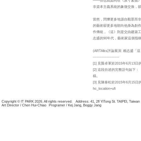
——但也就如同在《原寸素描
非資本主義系統的象徵交換，
當然，閃爍更多地源自觀眾而
的藝術卻更多地朝向他身為創
作傳統，《這》則是交由建築
志盛的90年代，藝術家這個指
(ARTAlks評論展演: 賴志盛「
---------------------
[1] 見龔卓軍於2015年6月13日的
[2] 這段自述的完整語句如
稿。
[3] 見陳泰松於2015年6月15日的
hc_location=ufi
Copyright © IT PARK 2026. All rights reserved.
Address: 41, 2fl YiTong St. TAIPEI, Taiwan
Art Director / Chen Hui-Chiao
Programer / Kej Jang, Boggy Jang