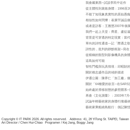
我會藏東西─試談李民中近作
從主體性到衰敗身體：1996至
不能了知現象真實性的原始愚
相似性如何閃爍：崔廣宇誠品
或者是訪客：王雅慧2007年個
我們一起上天堂：齊星、盧征
背景是可穿透的特定現實：當代館「
單向的詩性通道—記「際遇之
詩性的，批判的靜默框架─寫在
從模糊的類型到影像機具的身
這島如何可能
智性門檻與玩具情境：邱昭財
關於賴志盛作品的傾斜描述
伊通公園：陳界仁「加工廠」
關於「64種愛的欲言─在SAR
始終處於滑移狀態的參照體系─
再會《文化測量》：2003年7
試論年輕藝術家的身體∕行動藝
藝術家乘船繞島航行﹕側記陳
Copyright © IT PARK 2026. All rights reserved.
Address: 41, 2fl YiTong St. TAIPEI, Taiwan
Art Director / Chen Hui-Chiao
Programer / Kej Jang, Boggy Jang