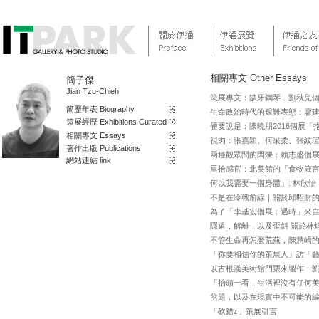
相關專文 Other Essays
簡子傑
Jian Tzu-Chieh
策展專文：缺牙鋼琴—劉秋兒
簡歷年表 Biography
生命政治時代的艱難表態：廖
策展經歷 Exhibitions Curated
硬要說是：陳曉朋2016個展「
相關專文 Essays
視肉：張嘉穎、何采柔、張紋
著作出版 Publications
兩種觀眾間的閃爍：賴志盛個
網站連結 link
重拾感官：北美館的「食物箴
何以我需要一個身體」: 林欣
不是在冷戰前線｜關於邱昭財的《疲
為了「李基宏個展：過時」來
隱遁，解離，以及歪斜 關於林煌
不管生命再怎麼荒蕪，陳慧嶠
「你要相信你的策展人」訪「
以古根漢美術館門票來製作：
「抬頭一看，生活裡沒有任何
岔題，以及在現實中不可能的編
「砍錯z」策展引言