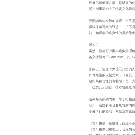
種展示價值而在場。籃球架的
明》卻重新納入了特定文化範
要閱讀這些複雜的處置，似乎
得以保留可貴的疑惑——「不
能了知現象的真實性的原始愚
層次三
當然，觀者可以拋棄過多的理
英文標題為「Confucius
形象上，這座以大理石打造的
作為雕塑的支架元素，《老孔
發出某種古怪的可愛感；另一
「拉奧孔」諧音，後者曾經是
這兩條高掛的內褲，除了暗指
頭》，這些有著台客氣質的內
準備滑行的姿態，其位置前後
《啻》也是一座雕像，姑且不
《啻》被斜倒在地上，台座的