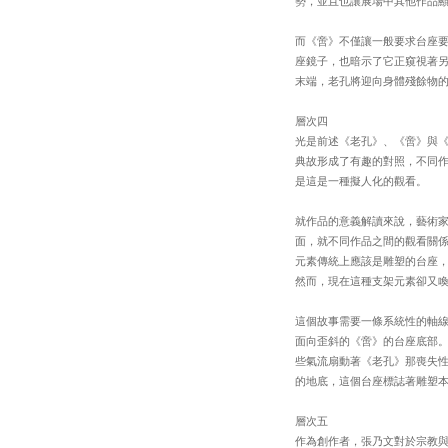
勢，並且也讓展場中其他作品
而《啻》不僅讓一般要求台座
座鏡子，也暗示了它正窺視著
末端，老孔將迎向身體殘餘物
層次四
光是前述《老孔》、《啻》與
典故形成了有趣的對照，不同
是這是一種擬人化的觀看。
就作品的意義解讀來說，藝術
面，就不同作品之間的觀看關
元素傳統上應該是雕塑的台座
然而，現在這種支架元素卻又
這個故事需要一條系統性的軸
面向歪斜的《啻》的台座底部
些氣流扇動著《老孔》那喪失
的地底，這個台座標誌著雕塑
層次五
作為創作者，張乃文對於宗教