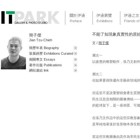
不能了知現象真實性的原
簡子傑
Jian Tzu-Chieh
文 /
簡子傑
簡歷年表 Biography
策展經歷 Exhibitions Curated
層次一
相關專文 Essays
以疲憊的雕塑動作，張乃文創
著作出版 Publications
網站連結 link
層次二
但如果要很快遞向非藝術領域
但這並不是說量變就會產生質
民生活息息相關的圖像傳統—
的籃球架下，是一座倒置、可
在張乃文作品中的這些宗教形
是單純地著迷於造形物本身生
當這些宗教圖像由其作為常民