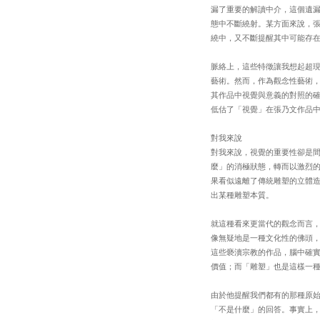
漏了重要的解讀中介，這個遺
態中不斷繞射。某方面來說，
繞中，又不斷提醒其中可能存
脈絡上，這些特徵讓我想起超
藝術。然而，作為觀念性藝術
其作品中視覺與意義的對照的
低估了「視覺」在張乃文作品
對我來說
對我來說，視覺的重要性卻是
麼」的消極狀態，轉而以激烈
果看似遠離了傳統雕塑的立體
出某種雕塑本質。
就這種看來更當代的觀念而言
像無疑地是一種文化性的佛頭
這些褻瀆宗教的作品，腦中確
價值；而「雕塑」也是這樣一
由於他提醒我們都有的那種原
「不是什麼」的回答。事實上