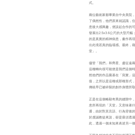
式。
兩位藝術家都畢業自中央美院
了偶然性，他們原來就認識，
患後大感興趣，便談起合作的
發展出2.5x3.6公尺的大
的是真實的精神病患，畫作再
出此境若真的臨場感。最終，
堂」。
儘管「我們」和齊星、盧征遠
這種轉向很可能便是我們這個
然他們的作品奠基在「寫實」
值，之所以是這種或那種形式
傳統早已被碎裂的創作身體所
正是在這個略顯奇異的縫隙中
患所再現的「天堂」又意味著
通，由於對其言語、行為背後
於虔誠教徒來說，卻是毋須透
此，透過一個未知來表述另一