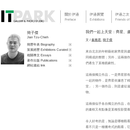
我們一起上天堂：齊星、
簡子傑
Jian Tzu-Chieh
文 /
秦雅君
,
簡子傑
簡歷年表 Biography
策展經歷 Exhibitions Curated
來自北京的年輕藝術家齊星與
相關專文 Essays
同構成的整體；另外，這兩個
著作出版 Publications
們產生了某種戲劇性。
網站連結 link
這兩個獨立作品，一是齊星那
一起的物件，是齊星依據患了
堂」；另一個作品，則是盧征
物。
這兩個似乎各自獨立的作品，
的畫框又有點像是某種投影螢
令人好奇的是，無論是哪種觀
看不只是一種獵奇式的觀看，