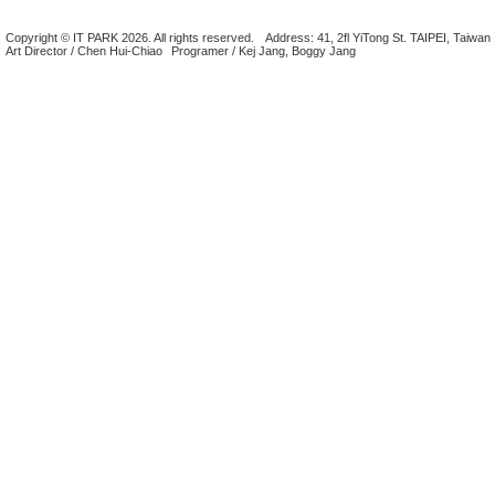
Copyright © IT PARK 2026. All rights reserved.
Address: 41, 2fl YiTong St. TAIPEI, Taiwan
Art Director / Chen Hui-Chiao
Programer / Kej Jang, Boggy Jang