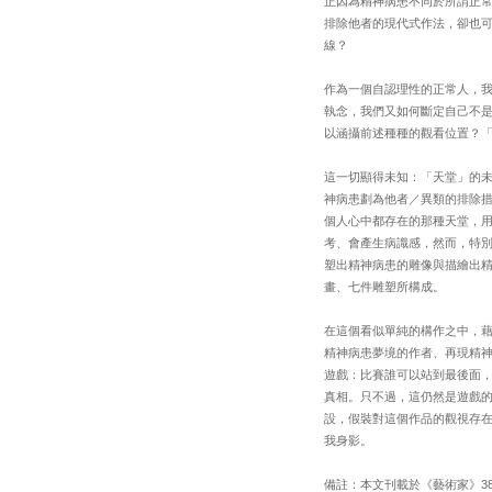
正因為精神病患不同於所謂正
排除他者的現代式作法，卻也
線？
作為一個自認理性的正常人，
執念，我們又如何斷定自己不
以涵攝前述種種的觀看位置？
這一切顯得未知：「天堂」的
神病患劃為他者／異類的排除
個人心中都存在的那種天堂，
考、會產生病識感，然而，特
塑出精神病患的雕像與描繪出
畫、七件雕塑所構成。
在這個看似單純的構作之中，
精神病患夢境的作者、再現精
遊戲：比賽誰可以站到最後面
真相。只不過，這仍然是遊戲
設，假裝對這個作品的觀視存
我身影。
備註：本文刊載於《藝術家》385期：