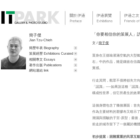
「你要相信你的策展人」
簡子傑
Jian Tzu-Chieh
文 /
簡子傑
簡歷年表 Biography
策展經歷 Exhibitions Curated
置身在王德瑜灌滿空氣的大型氣
相關專文 Essays
右」中的作品，雖是鑲嵌在信
著作出版 Publications
實感。
網站連結 link
行走其間，觀眾不僅將頓失方
「認識」──如果說這種「認識
構成性世界，但它所產生的效
這個身體包含了幾個層面：首
作為主要材料的塑膠布又暗示
潮濕與摺皺的子宮-原型；最後
前走的城市留下了一個屬於機
初步提案：困難重重的民眾互