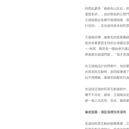
回想起參與「藝術在山左右」
還蠻多的」，由於類似的公部
王德瑜親赴各種可能場地後，
行諮詢」，這也使得原本的民
王德瑜回溯，她最先的提案圍
提供本案實質支持的立偕建設
──然而，鄰里長一開始便不
將會產生維護問題，「我才意
在王德瑜設計的問卷中，包括
步與居民互動時，卻同樣遭遇
以不用聯絡，最後則由鄰長代
在這段迂迴的民眾互動過程中
幾乎不存在，最後，王德瑜決
卻一個人沒見到，至此，藝術
修改提案：假設這裡沒有居民
意識到民眾互動的困難重重，