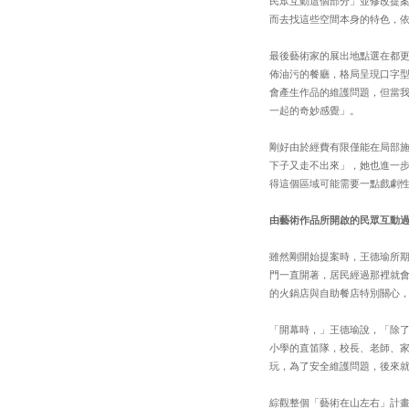
民眾互動這個部分」並修改提
而去找這些空間本身的特色，
最後藝術家的展出地點選在都
佈油污的餐廳，格局呈現口字
會產生作品的維護問題，但當
一起的奇妙感覺」。
剛好由於經費有限僅能在局部
下子又走不出來」，她也進一
得這個區域可能需要一點戲劇
由藝術作品所開啟的民眾互動
雖然剛開始提案時，王德瑜所
門一直開著，居民經過那裡就
的火鍋店與自助餐店特別關心
「開幕時，」王德瑜說，「除
小學的直笛隊，校長、老師、家
玩，為了安全維護問題，後來就
綜觀整個「藝術在山左右」計