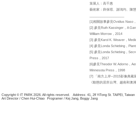
策展人：高千惠
藝術家：薛保瑕、謝鴻均、陳
___________________
[1]相關故事參見Ovidius Naso，Mary
[2] 參見Ruth Kassinger，A Garde
William Morrow，2014
[3] 參見Karol K. Weaver，Medical
[4] 參見Londa Schiebing，Plants
[5] 參見Londa Schiebing，Secret C
Press，2017
[6]參見Theodor W. Adorno，Aesthe
Minnesota Press，1998
[7] 「南方上岸─2015影像
《動態的居所台灣、越南和澳洲
Copyright © IT PARK 2026. All rights reserved.
Address: 41, 2fl YiTong St. TAIPEI, Taiwan
Art Director / Chen Hui-Chiao
Programer / Kej Jang, Boggy Jang