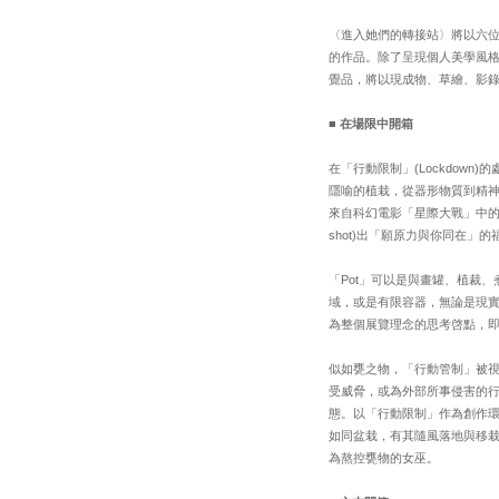
〈進入她們的轉接站〉將以六位19
的作品。除了呈現個人美學風
覺品，將以現成物、草繪、影
■
在場限中開箱
在「行動限制」(Lockdo
隱喻的植栽，從器形物質到精神世界
來自科幻電影「星際大戰」中的
shot)出「願原力與你同在」的
「Pot」可以是與畫罐、植裁
域，或是有限容器，無論是現實生活或藝
為整個展覽理念的思考啓點，
似如甕之物，「行動管制」被
受威脅，或為外部所事侵害的
態。以「行動限制」作為創作
如同盆栽，有其隨風落地與移栽換盆的生
為熬控甕物的女巫。