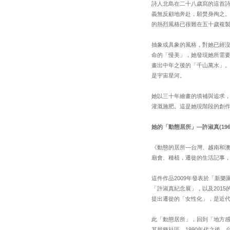
詩人北島在二十八歲寫的這首
義無反顧地奔赴，願焚身殉之
的熱烈風格已很難在五十歲複
抽象或具象的風格，對她已經
命的「慢美」，她發現她所需
畫出中年之後的「千山萬水」
是宇宙星河。
她以三十年繪畫的填補與追求
灌溉施肥。這是她現階段的創
她的「動態居所」—許淑真(1966-
《動態的居所—台灣、越南和澳
廟會、種植，遷徙的生活記事
這件作品2009年發表於「新
「許淑真紀念展」，以及2015
提出遷徙的「女性化」，是近
此「動態居所」，回到「地方感
其栽種社區。1990年代之後