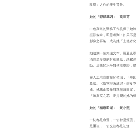
玫瑰」之作的產生背景。
她的「靜默基因」—劉世芬
白色高塔的醫務工作提供了她
振影像時，即思考到：如果不
影像之再製，成為她「去他者
她追溯一個知識文本。羅夏克墨跡
漬偶然形成的對稱圖版，讓被
斷。這樣的水平對稱性墨跡，
在人工培育蘭花的領域，「基
象徵。《腦室現象練習－羅夏
成。她藉由製作對稱墨跡圖案
「羅夏克之花」正是屬於她的
她的「稍縱即逝」—黃小燕
一切都是命運，一切都是煙雲
是重複，一切交往都是初逢…