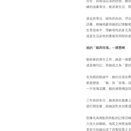
共生，與相濡以沫的狀態。她
練的油畫筆法，敘述著生活、
遊走的筆法、線性的自由、浮
語彙，積極地參與她的記憶皺褶
生育宿命中，理解母性的多元
或是生活必然的重複與局部的
她的「貓與玫瑰」—陳慧嶠
藝術家的身分之外，她是一個
成某種印記，而她視之為「愛
在失眠的航線中，她往往混合
家庭變故。「貓」與「玫瑰」
一片玫瑰花圃。貓的液態傳說
三年前的冬日，她弟弟在臉書
器打開音樂，跟她說對木頭要
想像化為痛點與刺點的記憶召喚
入恆久的睡眠。地厎之神黑迪斯(
室前方的確出現了四隻陌異之