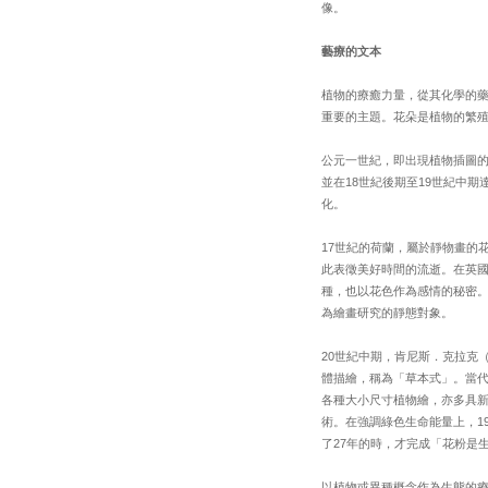
像。
藝療的文本
植物的療癒力量，從其化學的
重要的主題。花朵是植物的繁
公元一世紀，即出現植物插圖的
並在18世紀後期至19世紀中
化。
17世紀的荷蘭，屬於靜物畫的
此表徵美好時間的流逝。在英
種，也以花色作為感情的秘密。
為繪畫研究的靜態對象。
20世紀中期，肯尼斯．克拉克（Kenn
體描繪，稱為「草本式」。當
各種大小尺寸植物繪，亦多具新的想
術。在強調綠色生命能量上，19
了27年的時，才完成「花粉是
以植物或異種概念作為生態的