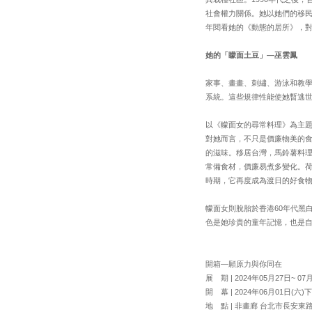
社會權力關係。她以她們的移民
年閱看她的《動態的居所》，
她的「矇面土豆」—巫雲鳳
家事、畫畫、刺繡、游泳和教
系統。這些規律性能使她暫逃
以《幪面女的尋常料理》為主題
對她而言，不只是價廉物美的
的滋味。移居台灣，馬鈴薯料
常備食材，價廉易煮多變化。
時期，它再度成為渡日的好食物
幪面女則脫胎於香港60年代黑
色是她珍貴的童年記憶，也是
開箱—願原力與你同在
展 期 | 2024年05月27日~ 07
開 幕 | 2024年06月01日(六)下
地 點 | 非畫廊 台北市長安東