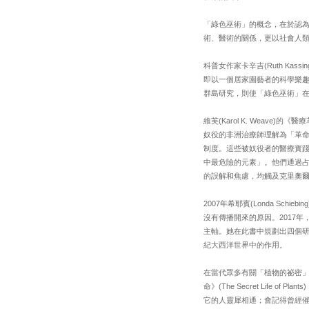
「綠色巫術」的概念，在於認
術、醫術的關係，更以社會人
科普女作家卡辛吉(Ruth Ka
即以一個居家園藝者的科學樂
群島研究，則使「綠色巫術」
維芙(Karol K. Weav
奴役的非洲治療師理解為「革命
制度。這些被奴役者的醫療實踐，
中最危險的元素」。他們通過
的誤解和焦慮，均觸及克里奧
2007年希耶賓(Londa S
沒有傳播開來的原因。2017
主軸。她在此書中規劃出四個研
紀大西洋世界中的作用。
在當代眾多有關「植物的祕密」書寫中
命》(The Secret Lif
它的人靈犀相通；會記得曾經