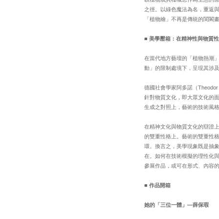
之徑。以綠色魔法為名，重返與
「植物繪」不再是傳統的閨閣
■
美學壓箱：在精神性與物質
在當代地方藝壇的「植物熱潮
動」的限制處境下，呈現其涉
德國社會學家阿多諾（Theod
針對物質文化，即大眾文化的
生成之對照上，藝術的技術風格
在精神文化與物質文化的辯證
的雙重性格上。藝術的雙重性
環。換言之，美學現象既是抽
在。如何在技術模擬的理性化
參展作品，或可在形式、內容
■
作品開箱
她的「三位一體」—薛保瑕