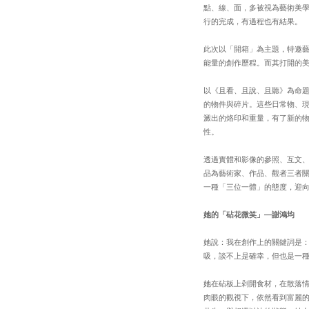
點、線、面，多被視為藝術美
行的完成，有過程也有結果。
此次以「開箱」為主題，特邀
能量的創作歷程。而其打開的
以《且看、且說、且聽》為命題
的物件與碎片。這些日常物、現
澱出的烙印和重量，有了新的
性。
透過實體和影像的參照、互文
品為藝術家、作品、觀者三者
一種「三位一體」的態度，迎
她的「砧花微笑」—謝鴻均
她說：我在創作上的關鍵詞是
吸，談不上是確幸，但也是一種自
她在砧板上剁開食材，在散落
肉眼的觀視下，依然看到富麗