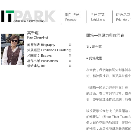
高千惠
開箱—願原力與你同在
Kao Chien-Hui
簡歷年表 Biography
文 /
高千惠
策展經歷 Exhibitions Curated
相關專文 Essays
■
此場此景
著作出版 Publications
網站連結 link
在當代，我們如何認知創作與
術、精神與技術、菁英與世俗
《開箱—願原力與你同在》在「非
的誖論。在日常與非日常、物
引，亦希望透過作品形態，能
以視覺形式進行此「美學開箱」的叩
的轉接站〉(Enter Their 
個人創作空間的油彩罐、伴隨
的物性，反身性地成為藝術家