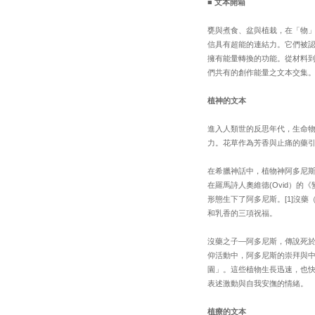
■
文本開箱
甕與煮食、盆與植栽，在「物
信具有超能的連結力。它們被
擁有能量轉換的功能。從材料
們共有的創作能量之文本交集
植神的文本
進入人類世的反思年代，生命
力。花草作為芳香與止痛的藥
在希臘神話中，植物神阿多尼斯
在羅馬詩人奧維德(Ovid）的《變
形態生下了阿多尼斯。[1]沒
和乳香的三項祝福。
沒藥之子—阿多尼斯，傳說死
仰活動中，阿多尼斯的崇拜與中
園」。這些植物生長迅速，也
表述激動與自我安撫的情緒。
植療的文本