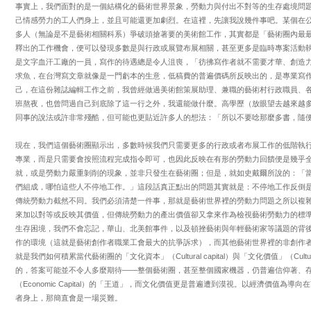
事實上，我們面對的是一個結構化的藝術世界景象，勞動力與付出不對等的生存處境問
己情感勞力的工人們身上，並且可能還更加劇烈。在這裡，先讓我說幾件事吧。某個在
多人（無論是不是藝術相關科系）爭破頭搶著要的美術館工作，其實都是「藝術圈內最
釋出的工作機會，便可以發現多數是與行政或展覽布展相關，甚至更多是臨時專案活動
是文字血汗工廠的一員，寫作的待遇總是令人沮喪，「彷彿寫作者就不需要才華、創造
求魚，在台灣寫文章就像是一門虧本的生意，低稿費的普遍價碼所反映出的，是專業寫
己，在這份雜誌編輯工作之前，我曾經做過美術館策展助理、兼職的藝術村行政職員、
班熬夜，也曾問過自己到底除了這一行之外，我還能做什麼。高學歷（放眼望去越來越
同事的說法或許非常殘酷，但可能也更貼近許多人的想法：「所以不要唸那麼多書，隨
現在，我們這個藝術圈顯示出，多數時候我們只需要更多的行政或者布展工作的低階執
專業，而是只需要會按照流程完成指令即可，也因此反映在有形的勞動力回饋便是幾乎
就，或是勞動力嚴重剝削的現象，並非只發生在藝術圈；但是，就如史戴爾所說的：「
們組成，哪怕這些人不停地工作。」這段話真正點出的問題其實就是：不停地工作反倒
傳統勞動力截然不同。我們必須清楚一件事，那就是藝術世界裡的勞動力問題之所以複
來加以對等或反映其價值，但傳統勞動力的產出價值卻又拿來作為檢視藝術勞動力的標
生存困境，我們不會忘記，華山、北美館事件，以及頓挫藝術與年輕藝術家等議題的背
作的環境（這就是藝術創作者職業工會最大的抗爭訴求），而其他藝術世界裡的非創作
就是我們如何積累當代藝術圈的「文化資本」（Cultural capital）與「文化價值」（Cul
的，答案可能並不令人多麼期待——整個藝術圈，甚至整個國家機器，仍普遍信仰著、
（Economic Capital）的「王道」，而文化價值更是普遍遭到漠視。以經濟價值
者身上，那簡直會是一場災難。