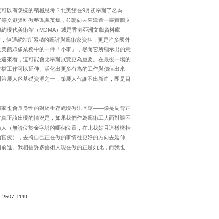
可以有怎樣的積極思考？北美館在9月初舉辦了名為
家等文獻資料做整理與蒐集，並朝向未來建置一座實體文
約現代美術館（MOMA）或是香港亞洲文獻資料庫
站，伊通網站所累積的藝評與藝術家資料，更是許多國外
北美館眾多業務中的一件「小事」，然而它所顯示出的意
長遠來看，這可能會比舉辦展覽更為重要。在最後一場的
建檔工作可以延伸、活化出更多有為的工作與價值出來
訓策展人的基礎資源之一，策展人代謝不出新血，即是目
術家也會反身性的對於生存處境做出回應——像是周育正
許真正該出現的情況是，如果我們作為藝術工人面對艱困
術人（無論位於金字塔的哪個位置，在此我姑且這樣概括
的官僚），去將自己正在做的事情往更好的方向去延伸，
匐前進。我相信許多藝術人現在做的正是如此，而我也
2-2507-1149