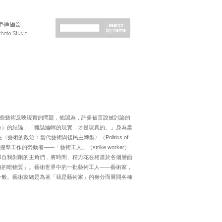
一些藝術反映現實的問題，他認為，許多被言說被討論的
心）的結論：「雜誌編輯的現實，才是玩真的。」身為當
藝術的政治：當代藝術與後民主轉型〉（Politics of
描述的從事著各種撞擊工作的勞動者——「藝術工人」（strike worker）
和自我剝削的主角們，將時間、精力花在相當於各個層面
轉的暗物質」。藝術世界中的一批藝術工人——藝術家，
一般。藝術家總是為著「我是藝術家」的身分而展開各種