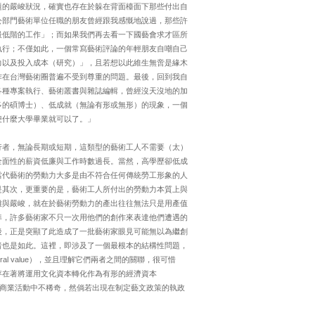
題的嚴峻狀況，確實也存在於躲在背面檯面下那些付出自
公部門藝術單位任職的朋友曾經跟我感慨地說過，那些許
最低階的工作」；而如果我們再去看一下國藝會求才區所
執行；不僅如此，一個常寫藝術評論的年輕朋友自嘲自己
力以及投入成本（研究）」，且若想以此維生無啻是緣木
作在台灣藝術圈普遍不受到尊重的問題。最後，回到我自
各種專案執行、藝術叢書與雜誌編輯，曾經沒天沒地的加
多的碩博士）、低成就（無論有形或無形）的現象，一個
便什麼大學畢業就可以了。」
行者，無論長期或短期，這類型的藝術工人不需要（太）
全面性的薪資低廉與工作時數過長。當然，高學歷卻低成
當代藝術的勞動力大多是由不符合任何傳統勞工形象的人
是其次，更重要的是，藝術工人所付出的勞動力本質上與
雜與嚴峻，就在於藝術勞動力的產出往往無法只是用產值
準，許多藝術家不只一次用他們的創作來表達他們遭遇的
後，正是突顯了此造成了一批藝術家眼見可能無以為繼創
者也是如此。這裡，即涉及了一個最根本的結構性問題，
tural value），並且理解它們兩者之間的關聯，很可惜
存在著將運用文化資本轉化作為有形的經濟資本
為導向在商業活動中不稀奇，然倘若出現在制定藝文政策的執政