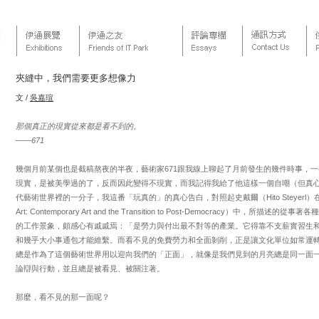
夾縫中，我們需要更多想像力
文 /
吳嘉瑄
那個真正的現實從來都是看不到的。
——671
幾個月前某個也是截稿熬夜的半夜，藝術家671跟我線上聊起了月前發生的幾件時事，
現實，是被美學過的了，反而因此變得不現實，而我記得我給了他這樣一個自嘲（但真
代藝術世界裡的一分子，我這番「玩真的」的真心告白，對照起史戴爾（Hito Steyerl）在〈
Art: Contemporary Art and the Transition to Post-Democracy）中，所
的工作景象，頗感心有戚戚焉：「是勞力與付出最不對等的產業。它得靠不支薪實習生
和幾乎大小事通包才能維繫。而看不見的免費勞力和全面剝削，正是讓文化單位如常運
總是作為了這個藝術世界用以迎向我們的「正面」，就像是我們見到的月亮總是同一面
論辯與行動，並且總是被看見、被關注著。
那麼，看不見的那一面呢？