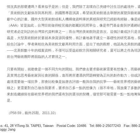
情況真的那麼遭嗎？看來似乎是的；但是，我們除了哀嘆自己夾縫中討生活的處境外，還
「美術館的文獻保存與再利用」的國際專題演講，希望就美術館過去舉辦的展覽與藝術
獻中心的計畫。國外大型美術館或私人機構做資料庫的累積與研究已經頗有經驗，像是紐
（AAA）皆是如此，台灣目前做得較完備的都屬於民間單位，像是帝門基金會與伊通網
研究者必定到訪的台灣當代資料庫之一；而台灣的美術館則是首次。這個計畫或許只是
義是，大型美術館終於要就本身資源與優勢，有計畫地著手建立一基礎性的研究基地，
綜合討論中，學者蔣柏欣為美術館文獻再利用方面，提出了他的觀察，他認為北美館的
——北美館數十年的檔案資料，不僅可以受益給館方與相關研究者，還可以將之作為培
前台灣藝術圈即將面臨的人才窘境之一。
只要有開始，就都會是一個不同方向的開始。我們會去要求藝術家需要有想像力，而藝
及黃博志思考藝術家與社會的關係，進而將所遭遇的問題轉變為正向的創作動力；但或
處境需要做一場抗爭，那會比較像是如唐吉訶德一般與自我的抗爭——藝術世界裡的藝
稱之）更需要對自己做自我要求，要求自己多一點的想像力（很不幸地，我放棄了多數
來創造繼續留在藝術世界裡的我們還有別的選項的契機，儘管那可能需要一點一點地匍
是。
（P58-59，藝外25期。2011.10）
s: 41, 2fl YiTong St. TAIPEI, Taiwan
Postal Code: 10486
Tel: 886-2-25077243
Fax: 886-
Boggy Jang