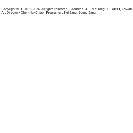
Copyright © IT PARK 2026. All rights reserved.
Address: 41, 2fl YiTong St. TAIPEI, Taiwan
Art Director / Chen Hui-Chiao
Programer / Kej Jang, Boggy Jang