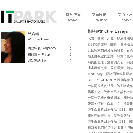
相關專文 Other Essays
吳嘉瑄
人體、國家、天體，以及無法
Wu Chia-Hsuan
善與惡的交織：關於「食物箴言
簡歷年表 Biography
以藝術家的身分光榮離去—台
相關專文 Essays
踏上自我認同之路：關於「疫
網站連結 link
純真的羞恥，活著的死去：關
迷走廢墟之中，見證現實：姚
Just Enjoy It 關於國際科
ONE PIECE ROOM 陳順
一個開放式的結局：談劉致宏
藉眾人之口說出自己：談林欣
一個未完成的概念圖示—關於
聲音如何被「觀看」？「造音
讓生命脈絡成為作品（註1）關
關於空間與地方：談許喬彥的
讓生命脈絡成為作品（註1） 關
我或者我們的？從台泰展「理