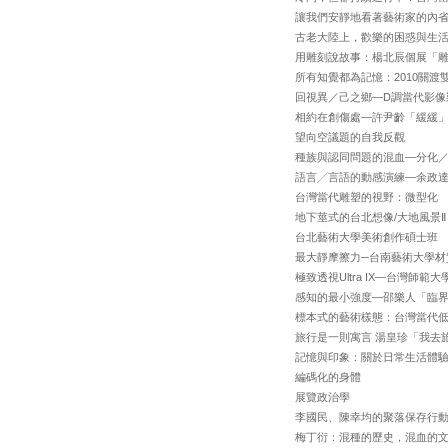
讓我們安靜地看著藝術家的內省
古老大陸上，歡樂的困惑與生
用雕刻說故事：楊北辰個展「
所有知覺都為記憶：2010關渡
回視異／己之鄉—D調當代影像
相約在創傷處—許尹齡「緩緩
望向空議題的自我反觀
種族與認同問題的混血—分化／合作 -
語言╱言語的動感演練—余政
台灣當代雕塑的視野：微型化
地下莖式的台北想像/大地風景Ⅱ：S
台北藝術大學美術創作碩士班
最大靜摩擦力─台南藝術大學材
極致透視Ultra IX—台灣師範
感知的最小強度—邵樂人「臨
標本式的藝術樣態：台灣當代
旅行是一則寓言 湯皇珍「我去
記憶與印象：關於日常生活體
編碼化的身體
展覽政治學
李國民、陳幸均的聚落保存行
梅丁衍：混種的歷史，混血的