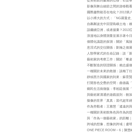
從美術館到畫廊的位移：石晉
影像與舞台細節之間的游移觀
國際趨勢能否在地化？2013
以小搏大的方式：「NG羅曼史
自粼粼波光中回望島嶼土地：
該繼續亞洲，或者揚棄？201
浪漫地以身體測量並展示著今日
個體化議題的探測：關於「風
意淫式的交往關係：劉瀚之個
人類學家式的生命記錄：談「
藝術家的考察工作：關於「餐
不斷製造的辯證關係：賴志盛
一種關於未來的救贖：談梅丁
靜候西方與國家的到來：蘇育
打開形色交疊的空間：曲德義
鄉民生活病徵版：李柏廷個展
與藝術家溝通的遊戲規則：饒加恩「
擬像的世界「真真：當代超常
作為旁觀者：王雅慧「遙遠的
一種關於美術館角色與作為的
與「作為一個藝術家」的距離
跨域的想像，想像的跨域｜盧
ONE PIECE ROOM – 6｜陳慧