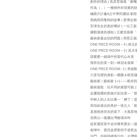
創作的理由 | 吳其育個展「蒼
作為（，）一種例外於現實的
極限片計畫A之中華民國頌 劉
我媽與四隻狗的故事 | 黃博志個
宮津先生的美好嗜好 | 一位工
擾動過後的感知 | 王建浩個展
藝術家最迫切的問題 | 周育正
ONE PIECE ROOM – 4 | 林玉
ONE PIECE ROOM – 3 | 吳天
甜蜜蜜—姚瑞中的當代山水居
我所在的某一刻—林冠名個展「
ONE PIECE ROOM– 2 | 李政
六里屯裡的身影—榮榮＆映里
藝術家╳藝術家 1+1——兩岸
藝術接龍：玩不同的展覽可能 | 
反覆咀嚼的那個片刻光景—「
年輕人的人生比賽—「糟了！
寫信給過去的美好—張立人「新
某個曾經存在的當下：大風景地
倪再沁—搖擺台灣藝壇30年
從富麗堂皇中走向雜草叢生—
相簿中、寶貝盒裡那些不曾死
冷門，但卻持續進行中：台灣