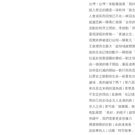
台灣！台灣！朱駿騰個展「我
踏入禁忌的國度—張乾琦「脫
人會成長而回憶已不在—林冠名
超越悲劇—陳萬仁個展「去你
流動於秩序之間的…李政勳「
凝視謎樣的夜晚—「夜越台北
現實終將被虛幻佔領—陳敬元「Stag
王俊傑與北藝大「超領域媒體實
撿拾生命記憶的斷片—陳順築
往返於視覺迴圈的暈眩—劉文
由一個個的種子開始，蔓延成
信仰是幻滅的開始—劉玗與吳
以歷史之眼觀悟生命—郝量首
越域，真的越域了嗎？ | 第六
來自意志末梢的溫熱感 | 黃華
不安定的理由 | 袁廣鳴「在記
用自己的步伐走古人走過的路 |
非入之境 | 黃可維「後樂園」
焦點展覽 「美好」的樣子 | 
夾縫中，我們需要更多想像力
裸露猥褻的狂歡 | 余政達個展「O
說故事的人 | 法國「時空敘事