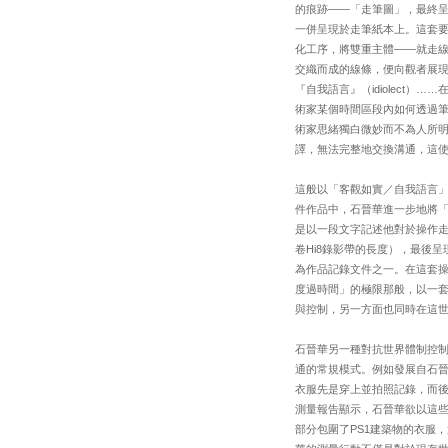
的痕跡——「走筆圖」，最終
一併呈現於走筆紙本上。這套
化工序，將雙重主體——就走
交織而成的線條，便向觀者展現出
『自我語言』（idiolect
術家某個時間區段內如何透過
術家思緒獨白微妙而不為人所
譯，無法完整地交換溝通，這使
這般以「客觀如實／自我語言
件作品中，石晉華進一步地將「
是以一段文字記述他對於操作走
卷Hi8錄影帶的長度），最後
為作品記錄文件之一。在這套
度過時間」的極限那般，以一
與控制，另一方面也同時在這
石晉華另一種對抗世界體制控
通的常規模式。例如發展自石晉華
衣服先是穿上並拍照記錄，而後
測量報告顯示，石晉華欲以這些
部分包圍了PS1建築物的衣服