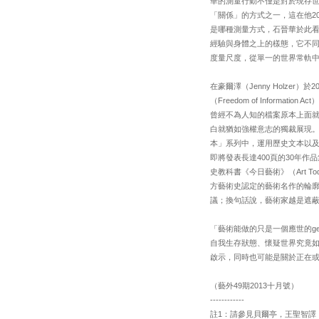
華的測量行動不僅是對於現存
「關係」的方式之一，這在他2
是哪種測量方式，石晉華於此
經驗與身體之上的樣態，它不
度量尺度，從單一的世界常軌
在豪爾澤（Jenny Holzer）
（Freedom of Info
曾經不為人知的檔案原本上面
白就猶如強權意志的獨裁展現。
本」系列中，運用歷史文本以
即將發表長達400頁的30年
史教科書《今日藝術》（Art
方藝術史認定的藝術名作的輪
議；換句話說，藝術家越是遮
「藝術能做的只是一個應世的g
自我生存狀態、懷疑世界究竟
啟示，同時也可能是關於正在
（藝外49期2013十月號）
------------
註1：請參見貝爾亭，王聖智譯，