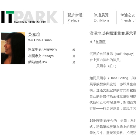
浪漫地以身體測量並展示著
吳嘉瑄
Wu Chia-Hsuan
文 /
吳嘉瑄
簡歷年表 Biography
沉浸於自我展示（self-disp
相關專文 Essays
台上賣力演出的演員。
網站連結 link
——貝爾亭（註1）
如同貝爾亭（Hans Belting
展示的想像與設想，亦即其生命週
構」透過文獻記錄的方式而被
自己的身體作為某種度量衡用
代藝術近40年發展中，對照西
行動——行走與測量，展現了
1994年開始至今的「走筆」
式，將鉛筆或炭筆在紙上的移
筆的尺寸、型號等資料、拍照