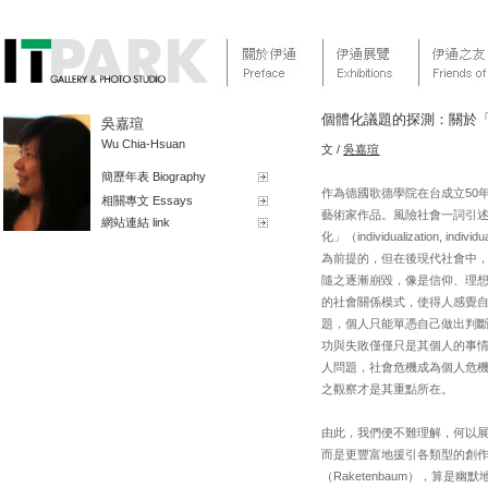
個體化議題的探測：關於
吳嘉瑄
Wu Chia-Hsuan
文 /
吳嘉瑄
簡歷年表 Biography
作為德國歌德學院在台成立50年
相關專文 Essays
藝術家作品。風險社會一詞引述自
網站連結 link
化」（individualizati
為前提的，但在後現代社會中
隨之逐漸崩毀，像是信仰、理
的社會關係模式，使得人感覺
題，個人只能單憑自己做出判斷與
功與失敗僅僅只是其個人的事
人問題，社會危機成為個人危
之觀察才是其重點所在。
由此，我們便不難理解，何以
而是更豐富地援引各類型的創作，來
（Raketenbaum），