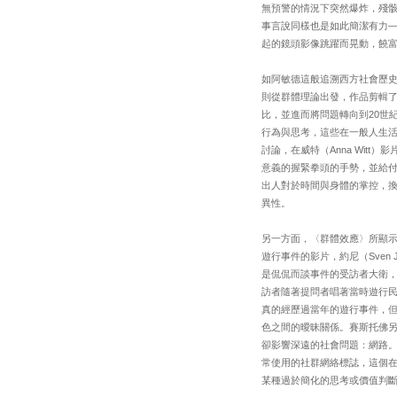
無預警的情況下突然爆炸，殘骸散落
事言說同樣也是如此簡潔有力
起的鏡頭影像跳躍而晃動，饒
如阿敏德這般追溯西方社會歷史進程
則從群體理論出發，作品剪輯
比，並進而將問題轉向到20世
行為與思考，這些在一般人生
討論，在威特（Anna Witt
意義的握緊拳頭的手勢，並給
出人對於時間與身體的掌控，
異性。
另一方面，〈群體效應〉所顯示
遊行事件的影片，約尼（Sven J
是侃侃而談事件的受訪者大衛
訪者隨著提問者唱著當時遊行
真的經歷過當年的遊行事件，
色之間的曖昧關係。賽斯托佛另一
卻影響深遠的社會問題：網路
常使用的社群網絡標誌，這個
某種過於簡化的思考或價值判