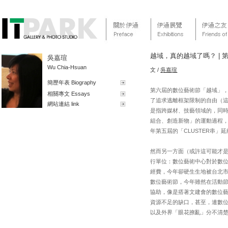
越域，真的越域了嗎？ |
吳嘉瑄
Wu Chia-Hsuan
文 /
吳嘉瑄
簡歷年表 Biography
第六屆的數位藝術節「越域」
相關專文 Essays
了追求逃離框架限制的自由（
網站連結 link
是指跨媒材、技藝領域的，同
組合、創造新物」的運動過程
年第五屆的「CLUSTER串
然而另一方面（或許這可能才
行單位：數位藝術中心對於數位
經費，今年卻硬生生地被台北
數位藝術節，今年雖然在活動
協助，像是搭著文建會的數位
資源不足的缺口，甚至，連數
以及外界「眼花撩亂」分不清