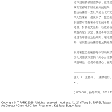
這本屆經費被離譜的砍，並非
家而言都絕非願意看到的結果
數位藝術節一直以來受台北市
來此點來看，便說明了「數位
剝皮寮可能有著各方面的考量
考量。對於藝文活動，執政者
效益而定）決定，像是今年文
適逢百年慶祝活動期間，場地
為「發展數位藝術需要足夠經費
眼見著數位藝術節好不容易累
文化局應該深思的「縮小台北
問題喊話，但仍不免擔心，在
---------------------
註1、2：王柏偉，〈國際視野、
xx。
(p065-067，藝外27期。2011.1
Copyright © IT PARK 2026. All rights reserved.
Address: 41, 2fl YiTong St. TAIPEI, Taiwan
Art Director / Chen Hui-Chiao
Programer / Kej Jang, Boggy Jang