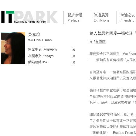
踏入禁忌的國度—張乾琦
吳嘉瑄
Wu Chia-Hsuan
文 /
吳嘉瑄
簡歷年表 Biography
我們贊成和平與穩定（We favour pea
相關專文 Essays
——緬甸官方宣傳標語「人民的願望」
網站連結 link
台灣至今唯一一位著名國際攝影組
來跟著北韓政治難民以及進入
張乾琦創作中處理的，總是圍
早期1992年開始記錄台灣精神病
Town」系列，以及2005年的「
開始於2007年拍攝的「脫北
了九個星期從中國東北一路冒
者透過韓國大使館向泰國移民
〈逃離北韓〉（Escape Fr