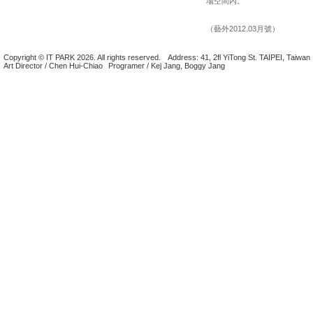
場空間內。
（藝外2012.03月號）
Copyright © IT PARK 2026. All rights reserved.
Address: 41, 2fl YiTong St. TAIPEI, Taiwan
Art Director / Chen Hui-Chiao
Programer / Kej Jang, Boggy Jang