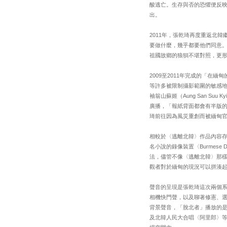
酸逃亡。生存與否的恐懼便反
出。
2011年，張乾琦再度重返北
要做什麼，幾乎都要他們同意
祖國故鄉的狼狽不堪對照，更
2009至2011年完成的「在
等許多被限制攝影範圍的敏感
袖翁山蘇姬（Aung San 
廣播，「報紙背面都會有半版
琦前往因為風災重創而被緬甸官
相較於〈逃離北韓〉作品內容存在
名小說的錄像裝置〈Burmes
法，儘管不像〈逃離北韓〉那
觀者對於緬甸的現況可以拼湊
聲音的呈現是張乾琦這次兩個系列
相機快門聲，以及聊著修憲、
背景聲音，「脫北者」播放的
及北韓人民大合唱〈阿里郎〉