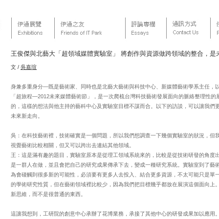
王俊傑與北藝大「超領域媒體實驗室」 將創作與資源做跨領域的整合，是
文 /
吳嘉瑄
身兼多重身分—既是藝術家、同時也是北藝大藝術與科技中心、新媒體藝術學系主任，
「超旅程—2012未來媒體藝術節」，是一次爬梳台灣科技藝術發展面向的脈絡整理性
的，這樣的想法與他主持的藝科中心及實驗室目標不謀而合。以下的訪談，可以讓我們
未來新走向。
吳：在科技藝術裡，技術確實是一個問題，所以我們想調查一下幾個實驗室的狀況，但
視覺藝術比較相關，但又可以跨出去連結其他領域。
王：這是滿有趣的題目，實驗室原本是從理工領域系統來的，比較是從技術研發的角度
是一群人在做，並且會把自己的研究成果傳承下去，變成一種研究系統。實驗室到了藝術
為會碰觸到很多新的可能性，必須要有更多人去投入、結合更多資源，不太可能只是單
的學術研究性質，但在藝術領域裡比較少，因為我們把目標幾乎都放在展演這個面向上
新思維，而不是很普通的東西。
這讓我想到，工研院的創意中心承辦了花博業務，承接了其他中心的研發成果加以應用