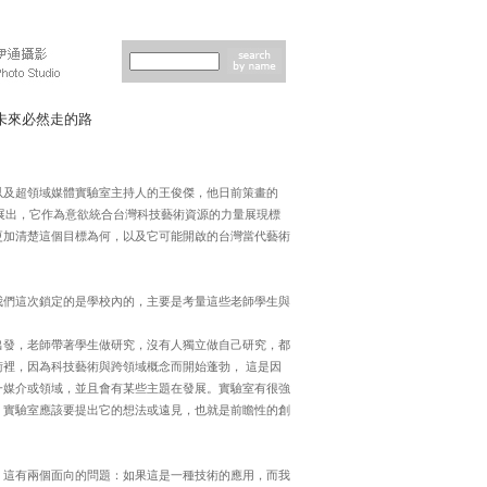
未來必然走的路
以及超領域媒體實驗室主持人的王俊傑，他日前策畫的
的展出，它作為意欲統合台灣科技藝術資源的力量展現標
更加清楚這個目標為何，以及它可能開啟的台灣當代藝術
我們這次鎖定的是學校內的，主要是考量這些老師學生與
出發，老師帶著學生做研究，沒有人獨立做自己研究，都
裡，因為科技藝術與跨領域概念而開始蓬勃， 這是因
一媒介或領域，並且會有某些主題在發展。實驗室有很強
。實驗室應該要提出它的想法或遠見，也就是前瞻性的創
。這有兩個面向的問題：如果這是一種技術的應用，而我