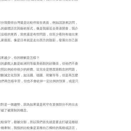
部分我覺得台灣還是比較停留在表面，例如請誰來訪問，
己的媒體語言與藝術形式，像是我最近去香港開會，我介
展這樣的東西，當然還是有些問題，但至少看到有做出東
人家後面。像是日本就是走出西方的陰影，發展出自己新
越來越少，你的瞭解是怎樣？
館的參觀人數是歐洲同等級美術館的好幾倍，但他們不會
按照比例給你很少的經費。這完全是態度跟觀念的問題，
都刪減文化預算，如法國、德國、荷蘭等等，但是再怎麼
他們再怎樣辛苦，但也不會砍掉一定比例的預算，或是只
絕對是一個趨勢，因為如果還是死守在某個部分不跨出去
打破了被限制的概念。
比較保守，都被分類，所以我們首先就是要去打破這種狀
一種牽制，我指的比較像是某種自己獨特的風格或語言，