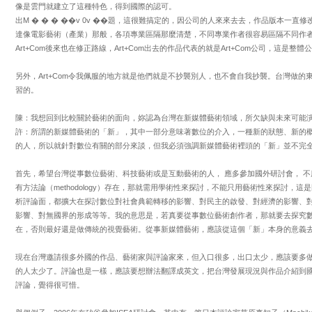
像是雲門就建立了這種特色，得到國際的認可。
出M � � � ��v 0v ��題，這很難搞定的，因公司的人來來去去，作品版本一
達像電影藝術（產業）那般，各項專業區隔那麼清楚，不同專業作者很容易區隔不同作
Art+Com後來也在修正路線，Art+Com出去的作品代表的就是Art+Com公司，這是整
另外，Art+Com令我佩服的地方就是他們就是不抄襲別人，也不會自我抄襲。台灣做的東
習的。
陳：我想回到比較關於藝術的面向，妳認為台灣在新媒體藝術領域，所欠缺與未來可能
許：所謂的新媒體藝術的「新」，其中一部分意味著數位的介入，一種新的狀態、新的
的人，所以就針對數位有關的部分來談，但我必須強調新媒體藝術裡頭的「新」並不完
首先，希望台灣從事數位藝術、科技藝術或是互動藝術的人， 應多參加國外研討會， 不
有方法論（methodology）存在，那就需用學術性來探討，不能只用藝術性來探討，
析評論面，都擴大在探討數位對社會典範轉移的影響、對民主的啟發、對經濟的影響、
影響、對無國界的形成等等。我的意思是，若真要從事數位藝術創作者，那就要去探究
在，否則最好還是做傳統的視覺藝術。從事新媒體藝術，應該從這個「新」本身的意義
現在台灣邀請很多外國的作品、藝術家與評論家來，但入口很多，出口太少，應該要多
的人太少了。評論也是一樣，應該要想辦法翻譯成英文，把台灣發展現況與作品介紹到
評論，覺得很可惜。