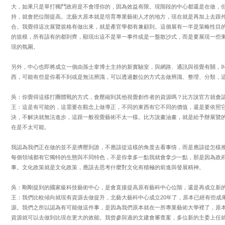
大，如果只是單打獨鬥政府是不會理你的，因為效益有限。現階段的中心都還是在做，
持，就會把位階提高。北藝大原本就是培育專業藝術人才的地方，現在就是再加上去跟
合。我覺得這次展覽規格有做出來，就是產官學都有兼顧到。這個展有一半是策略性目
的規模，所有該有的都到齊，顯現出這不是單一事件或是一盤散沙式，而是要展現一些
現的氛圍。
另外，中心也即將成立一個由孫士韋博士主持的新實驗室，與網路、通訊與視覺有關，
西，可能有些是你看不到或是無法辨識，可以透過數位的方式去做辨識、整理、分類，
吳：你覺得這樣打團體戰的方式，會壓縮到其他視覺創作者的資源嗎？比方說官方就會
王：這是有可能的，這需要在觀念上做導正，不同的東西有它不同的價值，還是要依照
決，不解決就無法進步，這跟一般視覺藝術不太一樣。比方說畫油畫，就是給予辦展覽
在是不太可能。
我認為我們正在做的並不是擠壓到誰，不應該從這樣的角度去看事情，而是應該從怎樣
每個領域都有它獨特的生態與不同特色，不是你拿多一點我就會拿少一點，那是因為政
事。文化政策就是文化政策，應該去思考什麼對文化有積極的前進與發展精神。
吳：剛剛提到的國家級科技藝術中心，是會直接提高原有藝科中心位階，還是再成立新
王：我們比較傾向就現有資源去做提升，北藝大藝科中心成立20年了，原本已經有些成
源。我們之所以認為有可能做這件事，是因為我們原本就在一所專業藝術大學裡了，原
資源就可以去做到比現在更大的效能。我曾參與過的文建會審查案，多位新的主委上任