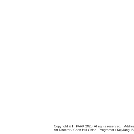
Copyright © IT PARK 2026. All rights reserved.
Addres
Art Director / Chen Hui-Chiao
Programer / Kej Jang, 