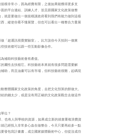
但規模非常小，因為經費有限，之後如果能獲得更多支
外面的平台連結、訓練人才、並且跟國家文化政策做整
的，就是要做出一個規模讓政府看到我們有能力做到這樣
東西，縱使你看不懂展覽，但也可以看出一種整合力量展
叫做「超通訊視覺實驗室」。比方說你今天拍到一個東
這些技術都可以跟一些互動影像合作。
認為補助科技藝術會有產值。
它的屬性去扶植它。科技藝術本來就有很多問題需要解
的補助，而且油畫可以有市場，但科技藝術很難，起碼現
推動整體國家文化政策的角度，去把文化預算的餅做大。
府給的錢太少，或是沒有用正確的文化政策觀念去做這件
的單位？
果、也有人與學校的資源，如果成立新的就會重複浪費資
本就已經投入非常多心血在做整合，今天只要再給多一點
就要發包寫計畫書，成立國家媒體藝術中心，但從沒成功