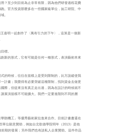
應用？至少到目前為止非常有限，因為他們研發過程花費
嚇跑。官方投資那麼多在一些國家級單位，如工研院、中
領域。
演王嘉明一起創作了〈萬有引力的下午〉，這算是一個新
。
的目標。
域創新的形式，它有可能是任何一種形式，表演藝術本來
模式的時候，往往在規模上是受到限制的，比方說縱使我
單一計畫；我覺得有必要突破這種限制，找到資金去做更
出國際，但從來沒有真正走出過，因為在設計的時候就不
，讓展演規模不可能擴大。我們一定要進階到不同的層
豪華朗機工」等優秀藝術家拉進來合作。目前計畫書還在
些單位願意贊助，例如台北歌德學院明年（2013）是他
做前期的發展；另外我們也有談私人企業贊助。這件作品