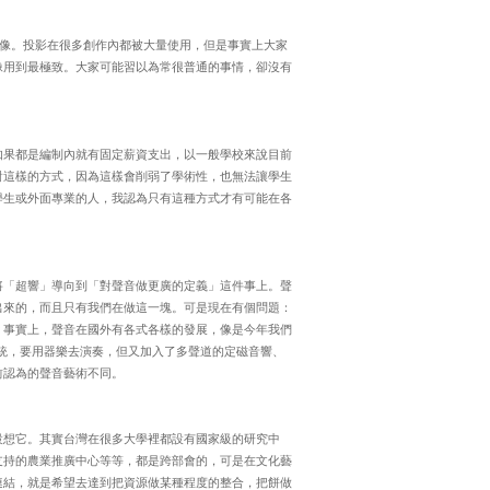
質的影像。投影在很多創作內都被大量使用，但是事實上大家
像用到最極致。大家可能習以為常很普通的事情，卻沒有
如果都是編制內就有固定薪資支出，以一般學校來說目前
對這樣的方式，因為這樣會削弱了學術性，也無法讓學生
學生或外面專業的人，我認為只有這種方式才有可能在各
將「超響」導向到「對聲音做更廣的定義」這件事上。聲
出來的，而且只有我們在做這一塊。可是現在有個問題：
？事實上，聲音在國外有各式各樣的發展，像是今年我們
音樂系統，要用器樂去演奏，但又加入了多聲道的定磁音響、
前認為的聲音藝術不同。
設想它。其實台灣在很多大學裡都設有國家級的研究中
支持的農業推廣中心等等，都是跨部會的，可是在文化藝
連結，就是希望去達到把資源做某種程度的整合，把餅做