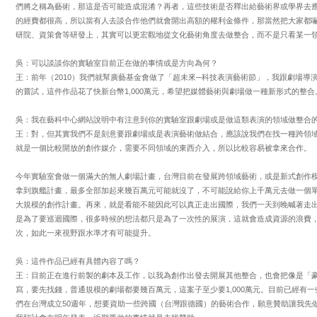
們將之稱為藝術，那這是否可能造成混淆？再者，這些技術是否釋出給藝術界或學界去
的經費都很高，所以當有人去談合作他們就會開出高額的權利金條件，那當然把大家都
研院、資策會等研發上，其實可以更宏觀地從文化藝術角度去做整合，而不是只看某一
吳：可以談談你的實驗室目前正在做的事情或是方向為何？
王：前年（2010）我們就幫廣藝基金會做了「超未來─科技表演藝術節」，我跟劇場導
的嘗試，這件作品花了快新台幣1,000萬元，希望把媒體藝術與劇場做一種新形式的整合
吳：我在藝科中心網站說明中有注意到你的實驗室跟劇場或是做這類表演的領域做整合
王：對，但其實我們不是刻意要跟劇場或是表演藝術做結合，應該說我們在找一種跨領
就是一個比較開放的創作媒介，需要不同領域的東西介入，所以比較容易被拿來合作。
今年實驗室會做一個滿大的無人劇場計畫，台灣目前在發展跨領域藝術，或是新式創作
拿到旗艦計畫，最多全部加起來幾百萬元可能就沒了，不可能說給你上千萬元去做一個
大規模的創作計畫。再來，就是看能不能因此可以真正走出國際，我們一天到晚喊著走
是為了要巡迴國際，很多時候的想法都只是為了一次性的展演，這就會造成資源的浪費
次，如此一來視野跟水準才有可能提升。
吳：這件作品已經有具體內容了嗎？
王：目前正在進行前製的劇本及工作，以我為創作出發去開展其他整合，也會把像是「
寫，要先找錢，普通規模的劇場都要幾百萬元，這案子至少要1,000萬元。目前已經有一
們在台灣成立50週年，想要資助一些跨國（台灣跟德國）的藝術合作，願意贊助讓我先