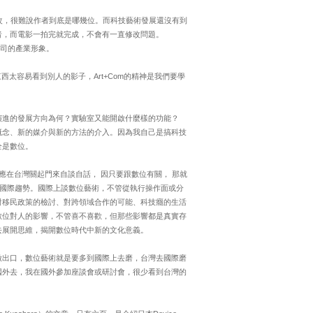
直修改，很難說作者到底是哪幾位。而科技藝術發展還沒有到
者，而電影一拍完就完成，不會有一直修改問題。
體公司的產業形象。
西太容易看到別人的影子，Art+Com的精神是我們要學
演進的發展方向為何？實驗室又能開啟什麼樣的功能？
概念、新的媒介與新的方法的介入。因為我自己是搞科技
全是數位。
應在台灣關起門來自談自話， 因只要跟數位有關， 那就
這是國際趨勢。國際上談數位藝術，不管從執行操作面或分
對移民政策的檢討、對跨領域合作的可能、科技癮的生活
數位對人的影響，不管喜不喜歡，但那些影響都是真實存
去展開思維，揭開數位時代中新的文化意義。
做出口，數位藝術就是要多到國際上去磨，台灣去國際磨
國外去，我在國外參加座談會或研討會，很少看到台灣的