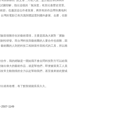
Kusahara）的文章，只有六頁，是介紹日本Device
文中便試圖辯解，指出這樣的「無深度」有其社會歷史背景。
電子藝術節」也邀請這位作者策展，將所有的作品帶到奧地利
。台灣的電影已有共識與體認需到國外參展、去磨，但新
實驗室很難存在於藝術環境，主要是因為大家對「實驗
開創性研發。而台灣科技與藝術圈的人要合作也很難，因
，藝術圈的人則把科技工程師當作寫程式的工具，所以兩
撞合作，我的經驗是一開始我不會去問科技對方可以給我
想做出偉大的藝術作品，就是幫他們，即便被當美工人員
朋友常主動熱情的全力以赴幫助我們，甚至後來彼此變成
付出就有收穫，有了默契就能長長久久。
2-2507-1149