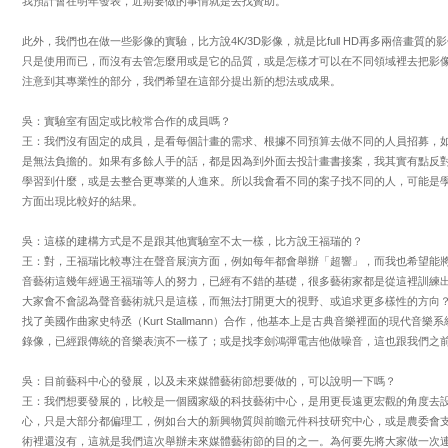
我預計會在明年發表，近期要做的事情就是去找贊助。
此外，我們也在做一些影像的實驗，比方說4K/3D影像，就是比full HD再多兩倍畫
只是使用而已，而沒有去管怎麼用或是它的品質，或是怎樣才可以在不同領域裡去把影
注意到其專業性的部分，我們希望在這部分提出新的想法或成果。
吳：實驗室有固定或比較常合作的成員嗎？
王：我們沒有固定的成員，是看每個計畫的需求、根據不同預算去做不同的人員招募，
是無法負擔的。如果有多餘人手的話，都是因為到外面去投計畫書接案，我其實有點反
學習到什麼，或是去整合更專業的人進來。所以我會看不同的案子找不同的人，可能是
方面出現比較好的結果。
吳：這樣的建構方式是不是跟其他實驗室不太一樣，比方說王福瑞的？
王：對，王福瑞比較專注在聲音展演方面，例如每年都會舉辦「超響」，而我也希望能
音藝術這幾年經過王福瑞等人的努力，已經有不錯的基礎，很多藝術家都是從這裡訓練
大家會不會認為聲音藝術就只是這樣，而無法打開更大的視野、或追求更多樣性的方向
找了美國作曲家史特丞（Kurt Stallmann）合作，他基本上是古典音樂裡面的現代
錄像，已經跟傳統的音樂表演不一樣了；或是找李劍鴻彈電吉他做噪音，這也跟我們之
吳：目前藝科中心的發展，以及未來媒體藝術節想要做的，可以說明一下嗎？
王：我們想要發展的，比較是一個國家級的科技藝術中心，是用更長遠更宏觀的角度去
心，只是大部分都偏理工，例如台大的新興物質與前瞻元件科技研究中心，或是農委會
術裡還沒有，這就是我們這次舉辦未來媒體藝術節的目的之一。為何要先將大家做一次