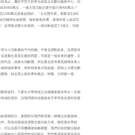
目前為止，屬於半官方的單位就是台北數位藝術中心，但
砍到400萬元，一個大型活動怎麼可能只用400萬元？
,000萬元是最起碼的，「台北雙年展」都要花3,000
這些錢用在做展覽、藝術家創作費、展場布置上就花完
〉反彈會這麼大的原因，一個活動就花了2億元，但卻
不管大小活動都給平均的錢，不會去調配給多。這裡面有
，這是雞生蛋蛋生雞的問題，可能是一個未來的趨勢，文
這些作品，就會出現斷層。所以要去思考實質建構未來人
去做前端的事情，很快就會被大陸超越，因為人才產生斷
沒關係，就去買人家的專利產品，韓國、大陸都一樣。
我剛有提到，只要在大學裡成立這種國家級的單位一定都
跨領域性質的，但我們講科技藝術並不單單是在講科技藝
為軟硬兩部分，硬體部分我們希望蓋一棟獨立的建築物，
校內，因為這樣做資源整合會比較方便。雖然蓋在學校
台，可以去跟不同機構做策略聯盟。我們目前把數位藝術
數位藝術中心跟我們領域比較近，我們希望會有更多的合