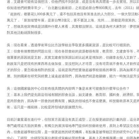
過，文建會可能有這個想法，但他們找不到財源，或是沒有再具體進一步去實現。所以
你知道他們經費非常少，「台北數位藝術節」之前是給新台幣800萬元，去年（2011）就
「超旅程」都要花1,000多萬元了，還不包括其他沒有算進去的人力部分。一個大型活動花2
萬元了，「新加坡雙年展」是新台幣2億元，更不要說上海、光州……那都是用億算的。
了，想做其他宣傳或是請國外什麼人來看，其實都沒辦法。這就是為何大家對於〈夢想家
對其他活動就限制很多。
吳：現在看來，透過學術單位比方說學校去爭取更多國家資源，是比較可行穩當的。
王：但會有個整體的問題出現：現在各部會給的資源都很有限，教育部、文建會等等，
個重要的原因就是文創，其實文建會預算跟以前比起來是增加的，但錢拿去投入文創了
創政策只是把現有的東西再去做加值，並沒想到人才培育，沒有培育就不會有人才創作
才的部分，要怎樣做相對的投資，這就是我們想要做超越學校規格的事情，因為如果不
層。別的國家在研究與經費上遠遠超過我們，因為他們就是敢砸錢，能力一時無法提升
吳：這個國家級的中心目前有很具體的內容嗎？像是未來可能會與什麼單位合作？
王：基本上我們是先跟這領域有關的部會去談，如文建會、教育部、國科會、經濟部。
是跨部會的，因為單一部會的經費有限，觸及的領域也不會這麼廣。科技藝術原本又是
術，這只是一種統稱，比較是跨領域的新媒體方向。
目前計畫案還在進行中，但預算方面還沒有真正成型，正在擬更細節的計畫內容，這分
專門處理這方面的業務，有獨立的展演場地專門提供科技藝術使用，原則上希望設立在
內，但會超越學校位階，是一個更超然的研究機構，有點像是被學校託管的研究中心平
中心、工研院、中研院等單位都當成策略結盟的對象，基本上不會獨厚哪一個，但因為