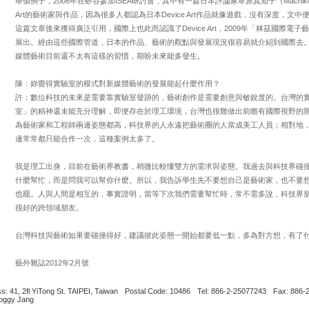
舉個例子，2006年在矽谷參加ISEA研討會，其中有一篇日本評論家草原真知子（Machiko 
Art的藝術家與作品，因為很多人都認為日本Device Art作品就像遊戲，沒有深度，
這篇文章後來獲得廣泛引用，國際上也此而認識了Device Art，2009年「林茲國際
展出。經由這些國際管道，日本的作品、藝術的觀點與發展現況很容易就介紹到國際去
媒體藝術目前還不太有這樣的習慣，期盼未來能多發生。
陳：妳覺得實驗室的模式對新媒體藝術的發展能起什麼作用？
許：數位科技的未來是需要靠實驗室發跡的，藝術創作是需要創意與敏銳度的。台灣的
室」的精神還未能充分理解，即便存在於理工環境，台灣也很難做出前瞻有國際視野的
為藝術家和工程師兩邊姿態都高，科技界的人永遠把藝術圈的人當成美工人員；相對地
邊常常都只能合作一次，這種案例太多了。
我是理工出身，目前在藝術界教書，稍微比較懂雙方的需求與姿態。我過去與科技界碰
什麼幫忙，而是問我可以幫你什麼。所以，我告訴學生先不要想自己是藝術家，也不要
也罷。人與人間是相互的，事實證明，當等下次我們需要幫忙時，常不需多說，科技界
很好的跨領域朋友。
台灣科技與藝術如果要碰撞得好，建議彼此姿態一開始都要低一點，多為對方想，有了
藝外雜誌2012年2月號
s: 41, 2fl YiTong St. TAIPEI, Taiwan
Postal Code: 10486
Tel: 886-2-25077243
Fax: 886-
Boggy Jang