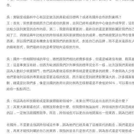
作。
吳：實驗室或藝科中心有設定效法的典範或目標嗎？或者有國外合作的對象嗎？
王：首先，當然要借鏡西方已經成功的案例，去與已經有成果的中心做合作或學習，這
比較少談到實質的合作內容。第二，我覺得最重要的，最終目的還是要開創屬於我們自
紹了三、四個這兩年比較好的跨領域表演與新媒體結合的成果，他們就很驚訝台灣在發
西來。所以我們還是有機會去發展我們的創新形式、創造自己的品牌，而不是永遠跟在
的藝術形式，我們最終目的是希望朝向這樣的方向。
吳：國外一些相關領域的單位，雖然跟我們相比經費多很多，但還是喊著沒有錢、觀眾
王：這是事實沒有錯，但西方歐洲跟我們評判事情的標準完全不一樣，比方說我們美術
認為人數好少就要關門，他們認為要做這樣的事情就是要這麼多的經費，不會因為人少
他們要做到這樣的專業就是需要這樣的投資。西方最近受到經濟影響滿大的，許多國家
刪，錢還是比我們多，像是法國的政府出資比例再怎樣都還是不會低於50％，可以看出
給你一點點而已。
吳：你認為在科技藝術或是新媒體藝術領域中，未來台灣可以走出去的方向是什麼？
王：其實大家都還在試，很難說那會是什麼。但我覺得無論如何，跨領域的形式與思維
的話，一定無法跟國際競爭。而且，跨領域也可以更自由地開展出一些東西，因為已經
在國外，不需要去強調跨領域這件事，因為他們已經具備了這種當代的觀念，我們還是
況，再來才能找到屬於自己的東西，我指的並非只是形式方面，因為形式還是可能形成