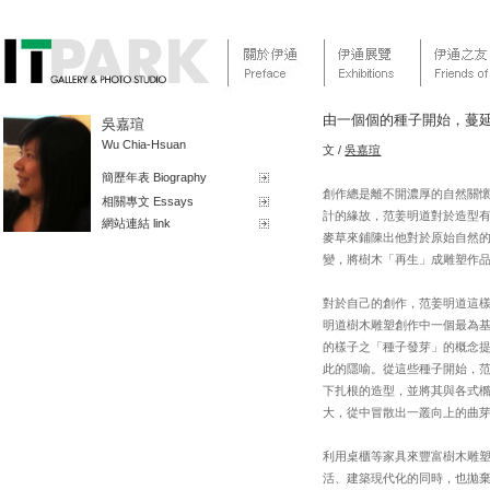
由一個個的種子開始，蔓
吳嘉瑄
Wu Chia-Hsuan
文 /
吳嘉瑄
簡歷年表 Biography
創作總是離不開濃厚的自然關
相關專文 Essays
計的緣故，范姜明道對於造型
網站連結 link
麥草來鋪陳出他對於原始自然
變，將樹木「再生」成雕塑作
對於自己的創作，范姜明道這
明道樹木雕塑創作中一個最為
的樣子之「種子發芽」的概念提
此的隱喻。從這些種子開始，
下扎根的造型，並將其與各式橢
大，從中冒散出一叢向上的曲
利用桌櫃等家具來豐富樹木雕
活、建築現代化的同時，也拋