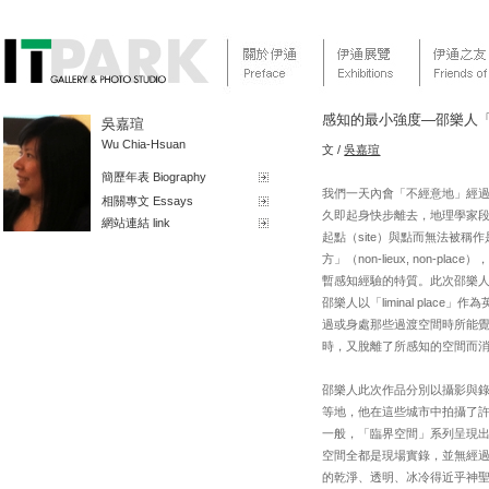
感知的最小強度—邵樂人
吳嘉瑄
Wu Chia-Hsuan
文 /
吳嘉瑄
簡歷年表 Biography
我們一天內會「不經意地」經
相關專文 Essays
久即起身快步離去，地理學家
網站連結 link
起點（site）與點而無法被稱
方」（non-lieux, no
暫感知經驗的特質。此次邵樂
邵樂人以「liminal pla
過或身處那些過渡空間時所能
時，又脫離了所感知的空間而
邵樂人此次作品分別以攝影與
等地，他在這些城市中拍攝了許
一般，「臨界空間」系列呈現
空間全都是現場實錄，並無經
的乾淨、透明、冰冷得近乎神