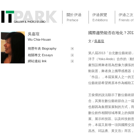
國際趨勢能否在地化？20
吳嘉瑄
Wu Chia-Hsuan
文 /
吳嘉瑄
簡歷年表 Biography
第八屆2013「台北數位藝術節」國際邀請
相關專文 Essays
洋子（Yoko Ando）合作的〈動
網站連結 link
畫預設將舞者視為想像力擴張
動裝置，舞者身上攜帶感應器（
「作品」，本屆策展人之一的王
位藝術節希望將原本作為輔助
王俊傑的說法顯示了數位藝術
念，其實在數位藝術節自上一
也都因為集體策展制的方式，
數位創作相關領域專業上的侷
展、展示科技區、以及科技創
外，本屆又新增一項與國際交流
昌杰、邱誌勇、黃文浩）而言