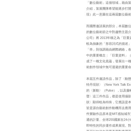
「數位藝術」這個領域，藉由策
介紹，策展團隊希望能逐步打
現）此一意圖在這兩屆數位藝
而國際邀請展的部分，本屆數位藝
的數位藝術節之中對趨勢主題介紹最為
公司）將 2013年稱之為「
較為抽象的「形容詞式的描述」來
「串」則強調藉由網際網絡，
中的重要概念：「巨量資料」（B
成了一種文化底蘊，發展出一種所謂
術創作領域中無可迴避的重要
本屆五件邀請作品，除了〈動態意識
特丹現狀〉（New York Talk Ex
的〈脈動〉（Pulse），以及藤幡正
聲〉這三件作品，都是使用攝
狀〉顯得較為特殊，它應該是
皆是源自藝術創作動機而去應
件實驗作品原本是MIT感知城
通的計量、全球255國家在2
即時性的同步運作成果展現。