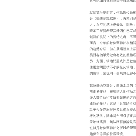
其可以如何在視覺美學對應層
就展覽呈現而言，作為數位藝
是〈動態意識感應〉，再來則是
大，在空間感上也最為「開放」
暗示了展覽希望其餘四件已完
創新的提問上的獨特之處。不
而言，今年的數位藝術節在相
的趨勢介紹，但在展場規畫上卻
易對各個單元做出有效的整體
另一方面，場地問題或許是數
使用空間面積不小的松菸場地
的展場，呈現同一個展覽但卻
數位藝術獎部分，由張永達的〈S
前兩者作品，在整體入圍作品之
嵌入數位藝術獎所要鼓勵的方
成熟的作品」還是「具實驗性
說至今並沒出現較多具備在概
樣的狀況，除非是台灣必須要
策始終搖擺、無法獲得無論是
也就是數位藝術節之所以希望
趨保守停滯的發展環境。