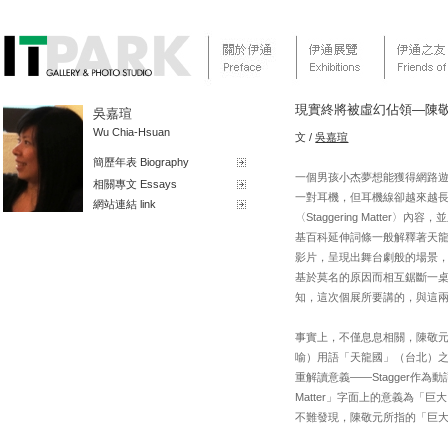
現實終將被虛幻佔領—陳敬元「St
吳嘉瑄
Wu Chia-Hsuan
文 /
吳嘉瑄
簡歷年表 Biography
一個男孩小杰夢想能獲得網路
相關專文 Essays
一對耳機，但耳機線卻越來越長
網站連結 link
〈Staggering Matt
基百科延伸詞條一般解釋著天龍國的
影片，呈現出舞台劇般的場景
基於莫名的原因而相互鋸斷一桌腳
知，這次個展所要講的，與這
事實上，不僅息息相關，陳敬元整
喻）用語「天龍國」（台北）之上
重解讀意義——Stagger作
Matter」字面上的意義為
不難發現，陳敬元所指的「巨