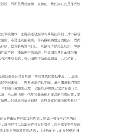
要找誰，而不是因應媒體、宣傳的；我們擔心的是作品沒
定的學院體制，主要的迸發點即為畢展的限制，其中顯現
處邊陲、不受注意的困境。因為亟欲跳脫這個框架，因而
美好痛」故意將展覽與日記、趴踢等予以完全切割，導致
到作品本身，如葉振宇便強調，即便他們具有某種策略
沒有策略或包裝，都仍須與作品產生關連，以此來看，
的連結點便是蘇育賢所提「年輕世代的主動串連」，這幾
臨的學院困境，「與其說他們反學院，還不如說他們想知
絡：年輕藝術家主動出擊，試圖找尋在既定出頭管道（老
說法，來凸顯他那一代年輕藝術家所遭遇的現實困難，並
賢所拋出的議題討論與歸納，這些展覽的藝術家與其他年
用別的回答來回答林宏璋的問題，變成一種接不起來的狀
裹，讓他們可以站出去直接面對謀體，而不需要雙年展或
際上卻是服膺於某個結構，且矛盾的是，他在解構的同