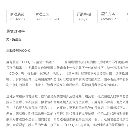
展覽政治學
文 /
吳嘉瑄
主動發球的CO-Q
蘇育賢在「CO-Q 2」論述中寫道：「……企圖透過跨校連結的模式反轉武力不平衡的
長官的指示），尤其是在台灣藝圈內普遍由上一代定義下一代的情況下，做一種積極的出
「CO-Q」與「假動作」的連結，他說：「（這兩個）展覽都不知道要談什麼，這個原
哪。」蘇育賢認為，這兩個展覽即是他可以在現實中實現理想的典型，他不否認其中有
向一個好的發展上，他說：「讓我們現身並出現軌跡，展覽就是我們現身的軌跡」。
這種訴求在蘇育賢那裡，並非是尖銳的體制外反抗性格；相反地，他試圖進入體制內發
認自己在哪，你不講話，你永遠不會知道別人把你定位在哪。」蘇育賢不諱言，他是依
言，「你要去製造那種『謊言』」，必要時，更要相信自己說的是實話，並繼續說下去
差異」來取得：即便認為每一次的（年輕）世代都沒有出現結構，但仍以世代差異對頓
的最好作法並不是丟出他們的包，而是透過他們的包再丟出另一個。」這個包便是他所
實中實現理想，說自己的故事。接下來，「CO-Q 3：超虛無」將改以明確的策展概念