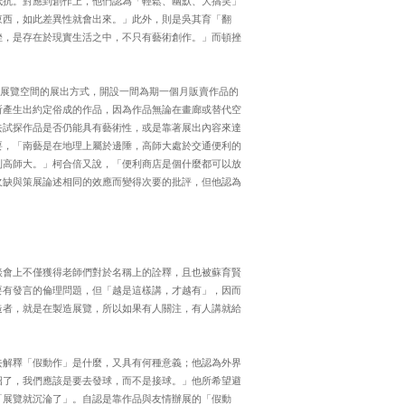
抵抗。對應到創作上，他們認為「輕鬆、幽默、大搞笑」
東西，如此差異性就會出來。」此外，則是吳其育「翻
挫，是存在於現實生活之中，不只有藝術創作。」而頓挫
取非展覽空間的展出方式，開設一間為期一個月販賣作品的
所產生出約定俗成的作品，因為作品無論在畫廊或替代空
去試探作品是否仍能具有藝術性，或是靠著展出內容來達
要，「南藝是在地理上屬於邊陲，高師大處於交通便利的
到高師大。」柯合倍又說，「便利商店是個什麼都可以放
欠缺與策展論述相同的效應而變得次要的批評，但他認為
談會上不僅獲得老師們對於名稱上的詮釋，且也被蘇育賢
要有發言的倫理問題，但「越是這樣講，才越有」，因而
造者，就是在製造展覽，所以如果有人關注，有人講就給
去解釋「假動作」是什麼，又具有何種意義；他認為外界
招了，我們應該是要去發球，而不是接球。」他所希望避
「展覽就沉淪了」。自認是靠作品與友情辦展的「假動