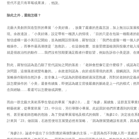
世代不是只有草莓或果凍」，他說。
除此之外，還能怎樣？
北藝大美創所與造型所的畢展「小美好痛」，放棄了嚴肅的意義言說，加上無法以策展
現。余政達說，「小美好痛」設定帶有一種誘人的情境，「目的只是在包裝一種觀者的
智信虛構一篇小美日記開始，並為她開設部落格，羅智信說：「我們在虛擬一種一個人
種操作。」而事件最高潮便是「急救趴」，在這個收費、並接受體溫檢測與投藥才能入
就是很政治性的動作……我們沒有預期要滿足觀者什麼欲望，例如告訴你小美是誰、在
對此，羅智信認為是凸顯了世代認知之間的落差：「老師會想像它是什麼樣子，或認為
決問題，這個落差就蠻有趣的。」余政達則認為，由於成長環境的差異，接觸資訊、與
策略操作顯得自然許多，並非像上一代認為的那樣都經過深思熟慮，而對於老師的定義
該怎麼操作的「小美」還會有續集，即便認為建立背後嚴肅的脈絡是上一代的模式；然
念與經驗……看還可以怎麼做或調整。」
而由一群北藝大美術系學生發起的畢展「海參2.0」，是「海參」展續集，這群直至畢
輕藝術家，從畢業班展「23」中分出，另行舉辦小畢展。此起因於他們所遭遇到的現實
牲、甚至被老師忽略的危險，為了突破畢展場地及模式的侷限，「海參2.0」決定改在系
計來與「23」做區隔，石政哲便坦言展覽必然有策略，「因為辦展覽總該有差異，因為
「海參2.0」論述中提出了分別對應於兩個對象的主張，一是因為找不到敵人而一直處