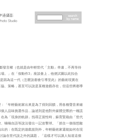
專斷發言權（也就是由年輕世代「主動」串連，不再等待
場。」在「假動作3」座談會上，他便試圖以此扣合
因是因為這一代（怎麼說都會引導至此）的藝術現實在
妥協、策略，甚至可以說是某種遊戲存在，但這些將都導
聲：「年輕藝術家出來是為了得到回饋，用各種聲音來確
據個人品味挑選作品，論述則是他對外媒體交際的一種謊
。在為「現身的軌跡」找尋正當性時，蘇育賢藉由「世代
挫、喃喃自語等說法發出一記攻擊球。「抓住一個假想敵
拋出的：在既定的遊戲規則外，年輕藝術家還能如何在現
，討論在世代說之外的議題，「這樣才可以讓人知道這個