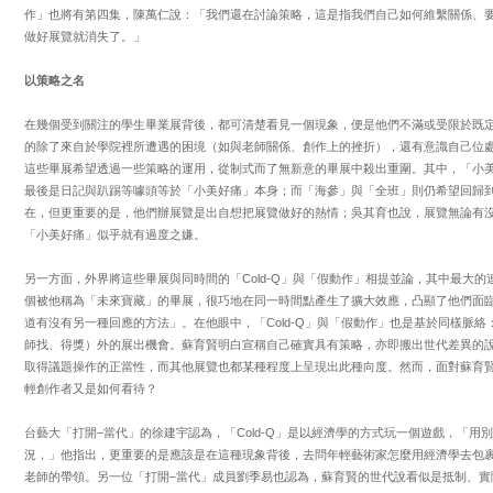
作」也將有第四集，陳萬仁說：「我們還在討論策略，這是指我們自己如何維繫關係、
做好展覽就消失了。」
以策略之名
在幾個受到關注的學生畢業展背後，都可清楚看見一個現象，便是他們不滿或受限於既
的除了來自於學院裡所遭遇的困境（如與老師關係、創作上的挫折），還有意識自己位
這些畢展希望透過一些策略的運用，從制式而了無新意的畢展中殺出重圍。其中，「小
最後是日記與趴踢等噱頭等於「小美好痛」本身；而「海參」與「全班」則仍希望回歸
在，但更重要的是，他們辦展覽是出自想把展覽做好的熱情；吳其育也說，展覽無論有
「小美好痛」似乎就有過度之嫌。
另一方面，外界將這些畢展與同時間的「Cold-Q」與「假動作」相提並論，其中最大
個被他稱為「未來寶藏」的畢展，很巧地在同一時間點產生了擴大效應，凸顯了他們面
道有沒有另一種回應的方法」。在他眼中，「Cold-Q」與「假動作」也是基於同樣脈
師找、得獎）外的展出機會。蘇育賢明白宣稱自己確實具有策略，亦即搬出世代差異的
取得議題操作的正當性，而其他展覽也都某種程度上呈現出此種向度。然而，面對蘇育
輕創作者又是如何看待？
台藝大「打開–當代」的徐建宇認為，「Cold-Q」是以經濟學的方式玩一個遊戲，「
況，」他指出，更重要的是應該是在這種現象背後，去問年輕藝術家怎麼用經濟學去包
老師的帶領。另一位「打開–當代」成員劉季易也認為，蘇育賢的世代說看似是抵制、實