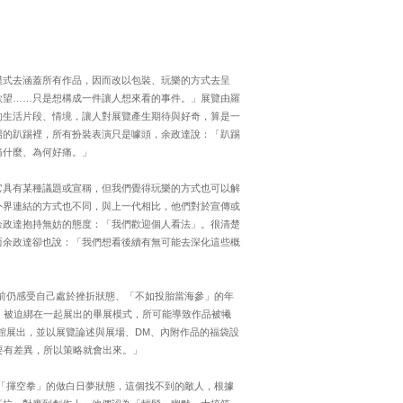
模式去涵蓋所有作品，因而改以包裝、玩樂的方式去呈
欲望……只是想構成一件讓人想來看的事件。」展覽由羅
的生活片段、情境，讓人對展覽產生期待與好奇，算是一
場的趴踢裡，所有扮裝表演只是噱頭，余政達說：「趴踢
痛什麼、為何好痛。」
它具有某種議題或宣稱，但我們覺得玩樂的方式也可以解
外界連結的方式也不同，與上一代相比，他們對於宣傳或
余政達抱持無妨的態度：「我們歡迎個人看法」。很清楚
而余政達卻也說：「我們想看後續有無可能去深化這些概
業前仍感受自己處於挫折狀態、「不如投胎當海參」的年
：被迫綁在一起展出的畢展模式，所可能導致作品被犧
館展出，並以展覽論述與展場、DM、內附作品的福袋設
要有差異，所以策略就會出來。」
於「揮空拳」的做白日夢狀態，這個找不到的敵人，根據