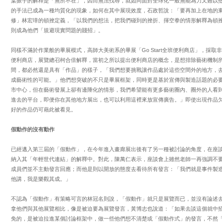
葉振宇的解釋是「無所不在」，因而無法找尋，就如同面對全球化一般無能為力又難以
的手法已成為一種均質化的現象，如何在其中展現效度，石政哲說：「要再加上在地的
修」林宏璋的頓挫定義，「以我們的想法，把我們碰到的挫折、揮空拳的情形解釋為頓
則成為他們「規避現實問題的賤招」。
同樣不滿於作業般的畢展模式，高師大美術系的畢展「Go Start全班便利商店」，採
便利商店，展覽總召柯合倍解釋，當初之所以提出便利商店的概念，是想排除藝術機制
間，都必然還是具有「作品」的樣子，「我們想要挑戰讓作品處於這些空間外的地方，
成藝術性的可能。」他們想突破的不只是畢展框架，同時更是基於宣傳與製造話題的必
市中心，但在藝術發展上卻有邊陲化的情形，我們希望能有更多藝術圈內、圈外的人看
進去的平台，即便你在其他地方展出，也可以利用這裡來放宣傳廣告。」即使出現作品
好的作品仍可藉此被看見。
假動作的沒有動作
已經邁入第三屆的「假動作」，在今年進入畫廊展出後有了另一種被討論的角度，在座
納入其「年輕世代連結」的解釋中。對此，陳萬仁表示，座談會上雖然老師一再強調不
成員們並不主動發言回應；而他是則以開放的態度去看待所有發言：「我們就是事件製
他講，我是樂觀其成。」
不認為「假動作」有策略可言的林冠名則說，「假動作」就只是展覽而已，並沒有論述
拿他們與其他展覽相比，像是被迫要為展覽發言，黃博志也說道：「如果去談這個就中
免的，是被迫拉進某個討論框架中，做一些他們想不清楚或「假動作式」的發言，不然