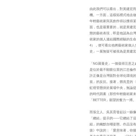
由此我們可以看出，對黃建宏
機。一方面，這樣拓樸式地去
年輕藝術家與其創作得以獲得
面，也是最重要的，就是黃建
態的藝術表現，即是他認為台
術家的個人連結國際經驗的生
4），便可看出他將藝術家個人
史」一展無疑可被視為是黃建
「NG羅曼史」一個值得注意
是位於最不顯眼位置的江忠倫
許正像是台灣面對全球化環境
規」的反抗。接著，鄧兆旻的〈
虹燈管懸掛於展場中央，無論從
的時代因素（那些年輕藝術家
「BETTER」願望的奮力一搏
而張立人、吳其育發起以一錄像
「總結」提示的——它總結了
組」的幽默自嘲姿態。作品沒
圾》中說的：「愛意味著，你