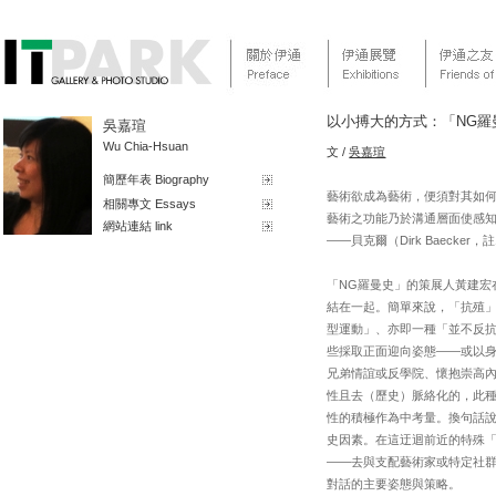
以小搏大的方式：「NG羅
吳嘉瑄
Wu Chia-Hsuan
文 /
吳嘉瑄
簡歷年表 Biography
藝術欲成為藝術，便須對其如
相關專文 Essays
藝術之功能乃於溝通層面使感
網站連結 link
——貝克爾（Dirk Baecker，
「NG羅曼史」的策展人黃建宏
結在一起。簡單來說，「抗殖」
型運動」、亦即一種「並不反
些採取正面迎向姿態——或以身
兄弟情誼或反學院、懷抱崇高
性且去（歷史）脈絡化的，此
性的積極作為中考量。換句話
史因素。在這迂迴前近的特殊
——去與支配藝術家或特定社
對話的主要姿態與策略。