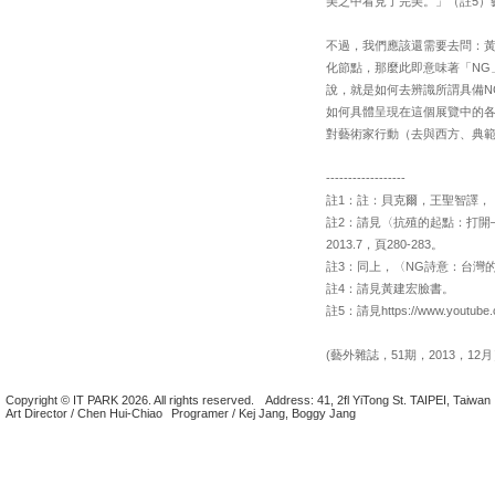
美之中看見了完美。」（註5
不過，我們應該還需要去問：
化節點，那麼此即意味著「N
說，就是如何去辨識所謂具備N
如何具體呈現在這個展覽中的
對藝術家行動（去與西方、典
------------------
註1：註：貝克爾，王聖智譯，〈論
註2：請見〈抗殖的起點：打開–當
2013.7，頁280-283。
註3：同上，〈NG詩意：台灣的
註4：請見黃建宏臉書。
註5：請見https://www.youtu
(藝外雜誌，51期，2013，12
Copyright © IT PARK 2026. All rights reserved.
Address: 41, 2fl YiTong St. TAIPEI, Taiwan
Art Director / Chen Hui-Chiao
Programer / Kej Jang, Boggy Jang