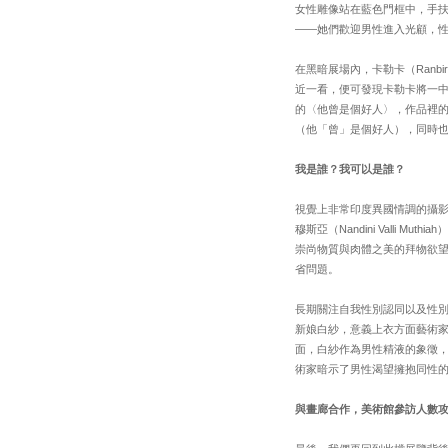
女性雕像站在藍色門框中，手
——她們歡迎男性進入光顧，
在黑暗展場內，卡勒卡（Ranbir
近一看，便可發現卡勒卡將一
的〈他曾是個好人〉，作品裡
（他「曾」是個好人），同時
我是誰？我可以是誰？
視覺上非常印度異國情調的攝影作
穆斯亞（Nandini Valli
崇尚物質與肉體之美的拜物欲望（
省問題。
長期關注自我性別認同以及性別與社
新娘白紗，意義上衣方面藝術
面，白紗作為男性精液的象徵
術家暗示了男性渴望擁抱同性
與畫廊合作，美術館參訪人數