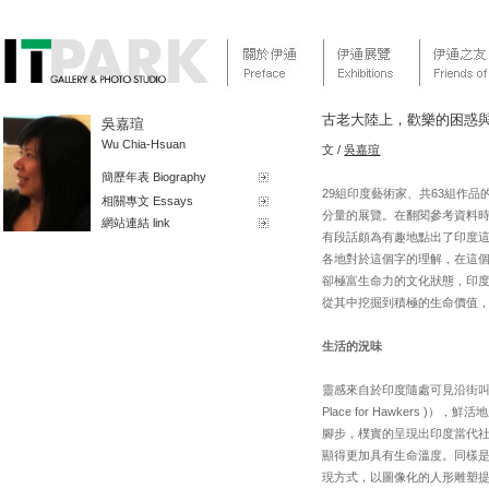
古老大陸上，歡樂的困惑
吳嘉瑄
Wu Chia-Hsuan
文 /
吳嘉瑄
簡歷年表 Biography
29組印度藝術家、共63組作
相關專文 Essays
分量的展覽。在翻閱參考資料時，我看到
網站連結 link
有段話頗為有趣地點出了印度
各地對於這個字的理解，在這
卻極富生命力的文化狀態，印
從其中挖掘到積極的生命價值
生活的況味
靈感來自於印度隨處可見沿街叫賣的小
Place for Hawker
腳步，樸實的呈現出印度當代
顯得更加具有生命溫度。同樣是關注
現方式，以圖像化的人形雕塑