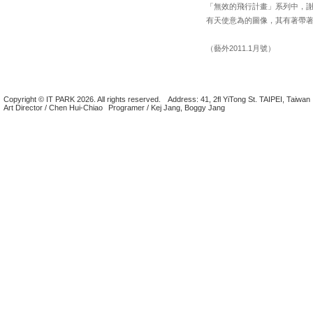
「無效的飛行計畫」系列中，
有天使意為的圖像，其有著帶
（藝外2011.1月號）
Copyright © IT PARK 2026. All rights reserved.
Address: 41, 2fl YiTong St. TAIPEI, Taiwan
Art Director / Chen Hui-Chiao
Programer / Kej Jang, Boggy Jang