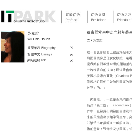
從富麗堂皇中走向雜草叢
吳嘉瑄
Wu Chia-Hsuan
文 /
吳嘉瑄
簡歷年表 Biography
在一面弧形牆面上錯落浮貼著
相關專文 Essays
塊面圖案像是仕女化妝鏡，遠
網站連結 link
是我結合對歐洲18世紀開始盛
一塊塊著血的皮肉；而這些傷痕
美國小說家吉爾曼（Charlotte 
謝鴻均近期使用裝飾性圖案的
於室』的。」
「內囿性」，一直是謝鴻均創作中
所謂『第二性』（second
作中一直顯露出明顯的自省意
來的天性宿命例如孕育生命，
並滲透出象徵經血一般的血漬
盈的意象：裝飾性花紋圖案，