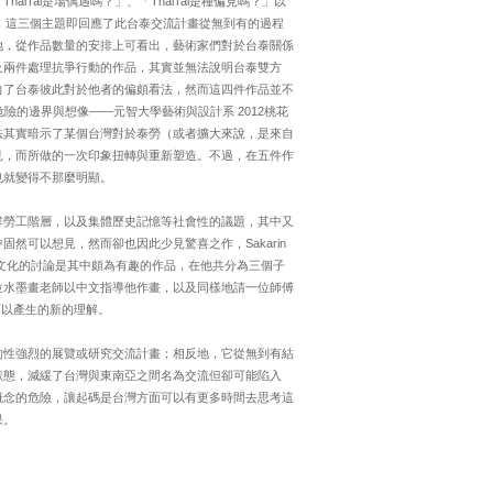
Tai是場偶遇嗎？」、「ThaiTai是種偏見嗎？」以
造，這三個主題即回應了此台泰交流計畫從無到有的過程
地，從作品數量的安排上可看出，藝術家們對於台泰關係
及兩件處理抗爭行動的作品，其實並無法說明台泰雙方
向了台泰彼此對於他者的偏頗看法，然而這四件作品並不
險的邊界與想像——元智大學藝術與設計系 2012桃花
法其實暗示了某個台灣對於泰勞（或者擴大來說，是來自
見，而所做的一次印象扭轉與重新塑造。不過，在五件作
也就變得不那麼明顯。
群勞工階層，以及集體歷史記憶等社會性的議題，其中又
然可以想見，然而卻也因此少見驚喜之作，Sakarin
合藝術、語言與食文化的討論是其中頗為有趣的作品，在他共分為三個子
位水墨畫老師以中文指導他作畫，以及同樣地請一位師傅
可以產生的新的理解。
的性強烈的展覽或研究交流計畫；相反地，它從無到有結
狀態，減緩了台灣與東南亞之間名為交流但卻可能陷入
概念的危險，讓起碼是台灣方面可以有更多時間去思考這
果。