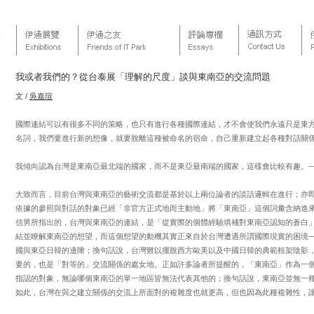
我或者我們的？從台泰展「理解的尺度」談與東南亞的交流問題
文 /
吳嘉瑄
國際連結可以有很多不同的策略，也只有進行各種國際連結，才不會使我們永遠只是東
名詞，我們要進行新的想像，就要脫離這種被命名的宿命，自己重新建立起各種對話關係
我傾向認為台灣是東南亞最北端的國家，而不是東亞最南端的國家，這樣會比較有趣。—
大致而言，目前台灣與東南亞的藝術交流都是基於以上兩位論者的談話邏輯在進行；亦
依據的參照與對話的對象已經「非官方正式地而主動地」將「東南亞」這個詞彙含納進
信男所指出的，台灣與東南亞的連結，是「從實際的個體經驗填補對東南亞認知的蒼白」
結並瞭解東南亞的想望，而這個想望的動機其實正來自於台灣遭遇所謂國際現實的困境
國與東亞日韓的邊陲；換句話說，台灣難以擺脫西方歐美以及中國日韓的典範框架陰影
要的，也是「對等的」交流關係的處女地。正如許多論者所提醒的，「東南亞」作為一
指認的對象，無論哪個東南亞的單一地區皆無法代表其他的；換句話說，東南亞並無一種「
如此，台灣在與之建立關係的交流上所面對的複雜度也就更高，但也因為此種複雜性，