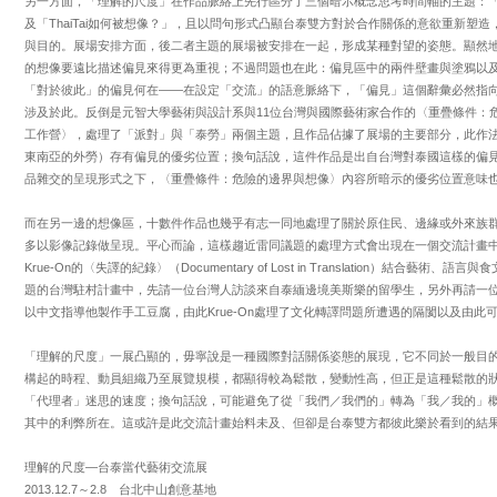
另一方面，「理解的尺度」在作品脈絡上先行區分了三個暗示概念思考時間軸的主題：「Thai
及「ThaiTai如何被想像？」，且以問句形式凸顯台泰雙方對於合作關係的意欲重新塑
與目的。展場安排方面，後二者主題的展場被安排在一起，形成某種對望的姿態。顯然
的想像要遠比描述偏見來得更為重視；不過問題也在此：偏見區中的兩件壁畫與塗鴉以
「對於彼此」的偏見何在——在設定「交流」的語意脈絡下，「偏見」這個辭彙必然指
涉及於此。反倒是元智大學藝術與設計系與11位台灣與國際藝術家合作的〈重疊條件：危
工作營〉，處理了「派對」與「泰勞」兩個主題，且作品佔據了展場的主要部分，此作
東南亞的外勞）存有偏見的優劣位置；換句話說，這件作品是出自台灣對泰國這樣的偏
品雜交的呈現形式之下，〈重疊條件：危險的邊界與想像〉內容所暗示的優劣位置意味
而在另一邊的想像區，十數件作品也幾乎有志一同地處理了關於原住民、邊緣或外來族
多以影像記錄做呈現。平心而論，這樣趨近雷同議題的處理方式會出現在一個交流計畫中固
Krue-On的〈失譯的紀錄〉（Documentary of Lost in Translation）結
題的台灣駐村計畫中，先請一位台灣人訪談來自泰緬邊境美斯樂的留學生，另外再請一
以中文指導他製作手工豆腐，由此Krue-On處理了文化轉譯問題所遭遇的隔閡以及由此
「理解的尺度」一展凸顯的，毋寧說是一種國際對話關係姿態的展現，它不同於一般目
構起的時程、動員組織乃至展覽規模，都顯得較為鬆散，變動性高，但正是這種鬆散的
「代理者」迷思的速度；換句話說，可能避免了從「我們／我們的」轉為「我／我的」
其中的利弊所在。這或許是此交流計畫始料未及、但卻是台泰雙方都彼此樂於看到的結
理解的尺度—台泰當代藝術交流展
2013.12.7～2.8 台北中山創意基地