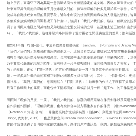
如上所言，東南亞正因為其是一意義脈絡尚未被釐清論定的處女地，因此在塑造彼此的
於東南亞當代藝術的理解幾乎是從市場入門的，但這種理解仍較多是屬於單一事件，並
便成為台灣接近東南亞的重要手段，近年來出現的幾個民間組織或個人發起的活動，皆
多個親身接觸所做的田調基礎工作計畫中，強調了「我們／我們的」這樣一種概念的詮
調了台灣與東南亞之間某種如兄弟般情誼之盟友關係的立場，甚至如上述王鐘銘引言所
4）。「我們／我們的」這種修辭策略抹除掉了雙方兩者之間優劣位置的差異；換句話說
在2011年由「打開–當代」串連泰國夫妻檔藝術家「Jiandyin」（Pornpilai and Jirade
「我們／我們的」策略修辭應用的範例之一。這個台泰交流計畫從2011年雙方幾個藝術
國與台灣兩地分階段發表的成果展。台灣場於中山創意基地舉辦的「理解的尺度」，這
乃至其當代藝術的現況之陌生，而有待進一步考察與瞭解，而同樣的情形反之亦然；「Tha
的」的意圖。正如「打開–當代」所言他們想做的是一種「置身其中的在地交往情境」（
繫，一些參與計畫的藝術家相互到彼此國家多次或長期駐村，其中，「打開–當代」更是
術社群，「我們／我們的」意義顯然在「打開–當代」主動出擊的作法之下獲得了效用加
只有工作默契上的厚度，而也包含了情感面的，這或許就是一種「超工作」的工作型態與
而回到「理解的尺度」一展，「我們／我們的」修辭的運用延續在作品創作以及展場空
合作的創作關係，「理解的尺度」也有幾件台泰雙方藝術家合作的作品，例如Wasinburee Su
〈Ratchaburi-河流-台南〉；修復廢棄椅所完成的裝置〈仙跡#5〉則是葉偉立與Jutamas Bur
Bridge, 內海村, 2013〉，也是葉偉立與Kritsada Dussadeewanich、Suwicha 
作的作品也獲得了台灣藝術家的技術協助，讓作品原本應該是「我的」的創造意義轉而