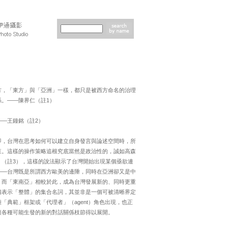
方，「東方」與「亞洲」一樣，都只是被西方命名的治理
。——陳界仁（註1）
—王鐘銘（註2）
即，台灣在思考如何可以建立自身發言與論述空間時，所
來。這樣的操作策略追根究底當然是政治性的，誠如高森
（註3），這樣的說法顯示了台灣開始出現某個亟欲連
——台灣既是所謂西方歐美的邊陲，同時在亞洲卻又是中
，而「東南亞」相較於此，成為台灣發展新的、同時更重
個表示「整體」的集合名詞，其並非是一個可被清晰界定
典範」框架或「代理者」（agent）角色出現，也正
讓各種可能生發的新的對話關係枝節得以展開。