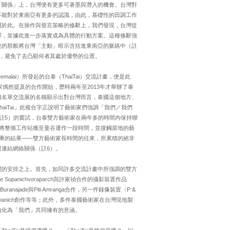
「關係」上，台灣便有更多可著墨與潛入的機會。台灣對
不能對於東南亞有更多的認識，由此，基礎性的田調工作
屬於此。在操作與發言策略的修辭上，我們發現，台灣從
釋，並據此進一步落實成為具體的行動方案。這種修辭強
說的那般將台灣「主動」暗示含括進東南亞的脈絡中（註
，避免了去凸顯何者其處於優勢的位置。
j Meemalai）所發起的台泰（ThaiTai）交流計畫，便是此
家偶然提及的合作開始，歷時兩年至2013年才舉辦了泰
個名單交流展的名稱顯示出對台灣而言，泰國這個地方、
iTai」此複合字正說明了藝術家們強調「我們／我們
註5）的嘗試，台泰雙方藝術家在兩年多的時間內保持聯
將整個工作站搬至曼谷運作一段時間，並接觸當地的藝
乘的結果——雙方藝術家長時間的往來，所累積的絕非
連結網絡關係（註6）。
間的安排之上。首先，如同許多交流計畫中所強調的雙方
panichvoraparch與許家禎合作的攝影裝置作品
anajade與Piti Amranga合作，另一件錄像裝置〈P &
Dussadeewanich創作等等；此外，多件泰國藝術家在台灣現地製
內化為「我們」共同擁有的意涵。