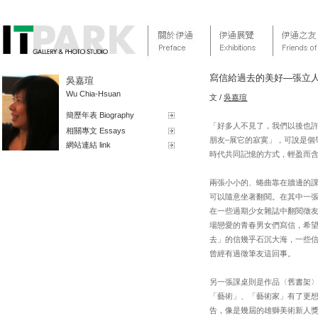
寫信給過去的美好—張立
吳嘉瑄
Wu Chia-Hsuan
文 /
吳嘉瑄
簡歷年表 Biography
「好多人不見了，我們以後也許
相關專文 Essays
朋友–展它的寂寞」，可說是個帶
網站連結 link
時代共同記憶的方式，輕盈而
兩張小小的、蜷曲靠在牆邊的
可以隨意坐著翻閱。在其中一張
在一些過期少女雜誌中翻閱徵友
場戀愛的青春男女們寫信，希
去」的信幾乎石沉大海，一些
曾經有過徵筆友這回事。
另一張課桌則是作品〈舊書架
「藝術」、「藝術家」有了更
告，像是幾屆的雄獅美術新人