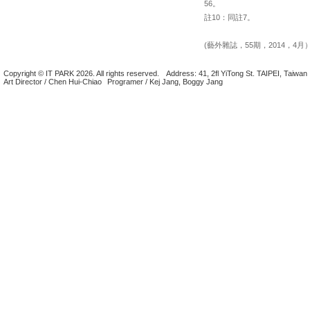
56。
註10：同註7。
(藝外雜誌，55期，2014，4月
Copyright © IT PARK 2026. All rights reserved.
Address: 41, 2fl YiTong St. TAIPEI, Taiwan
Art Director / Chen Hui-Chiao
Programer / Kej Jang, Boggy Jang