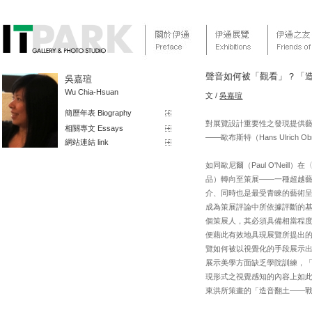
聲音如何被「觀看」？「
吳嘉瑄
Wu Chia-Hsuan
文 /
吳嘉瑄
簡歷年表 Biography
對展覽設計重要性之發現提供藝術
相關專文 Essays
——歐布斯特（Hans Ulrich Ob
網站連結 link
如同歐尼爾（Paul O'Ne
品）轉向至策展——一種超越
介、同時也是最受青睞的藝術
成為策展評論中所依據評斷的
個策展人，其必須具備相當程
便藉此有效地具現展覽所提出
覽如何被以視覺化的手段展示
展示美學方面缺乏學院訓練，「對展示
現形式之視覺感知的內容上如
東洪所策畫的「造音翻土——戰