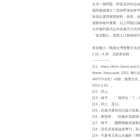
出另一個問題，即是這些作品
識而被挑選出？因為即便如林平
味加以選擇展覽材料；然而，
便顯得格外重要。以上問題討
文件陳列形式以外的展示方式
「造音翻土」展覽入口那綿綿
造音翻土—戰後台灣聲響文化
2.22～4.20 北師美術館
--------------
註1：Hans Ulrich Obrist and G. T
Martin, Newcastle, 2001
ARITITUDE》43期，雅墨文化，2013.4
2014.3.18）。
註2：同上。
註3：林平，〈「我們去『？』看
註4：同上，頁11。
註5：此展另還有四位協力策展
註6：鄭慧華，〈聆聽作為實踐—
註7：林平，〈國際戰略與後勤補
註8：請見其策展論述專刊，頁
註9：可參考王嵩山主編的《博