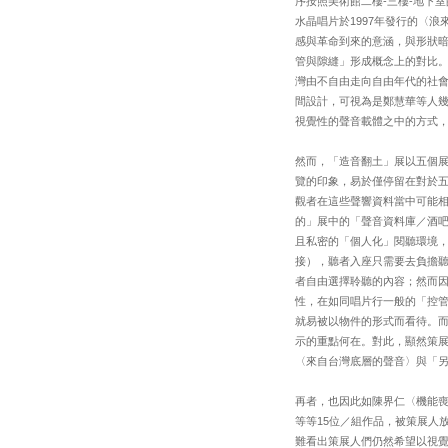
序按照美術館二樓-三樓-地下
水晶唱片於1997年發行的〈
感與革命到來的意涵，與形狀
管與隙縫」形成概念上的對比
灣由不自由走向自由年代的社
間設計，可視為是鄭慧華等人
視覺性的聲音載體之中的方式
然而，「造音翻土」展以五個
覽的印象，易於僅停留在對於
觀者在這些聲響資料當中可能
的」展中的「聲音資料庫／酒
且私密的「個人化」閱聽環境
接），聽者入座只需要去負擔
者自由選擇聆聽的內容；然而
性，在如同唱片行一般的「控
就易被以物件的形式而看待。
示的重點何在。對此，顯然策
〈來自台灣底層的聲音〉與「
再者，也因此如陳界仁〈機能
等等15位／組作品，被策展人
難看出策展人們仍然希望以視