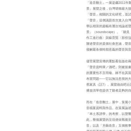
「造音翻土」一展是繼2011年鄭
景」展覽之後，台灣堪稱最大
「聲音」相關的文化研究，並
「聲音」這個議題首次進入台
華以相當的篇幅有層次地論述
景」（soundscape）
作工進行曲〉與蘇育賢〈那些
陳述聲音的某個社會意涵，聲
後解嚴各個時期意義的聲音與
儘管展覽宣傳的重點看似放在
「聲音資料庫／酒吧」則被規
的重要性不言而喻。林平在其
布置問題——它以無法忽視的大
舊家具（註7）。展覽藉由吧台
播放清單也提供了聽者足夠的
而在「造音翻土」展中，策展
音檔案資料與作品。在策展論
「本土系譜學」的考察，以聲
此，整個展覽的呈現便依戰後
音」以及「另藝造音」五個敘