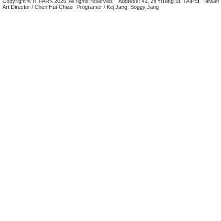
Copyright © IT PARK 2026. All rights reserved.
Address: 41, 2fl YiTong St. TAIPEI, Taiwan
Art Director / Chen Hui-Chiao
Programer / Kej Jang, Boggy Jang