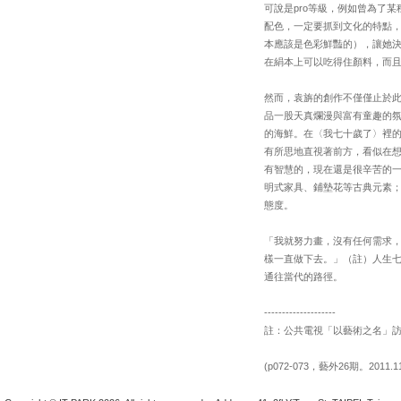
可說是pro等級，例如曾為了
配色，一定要抓到文化的特點
本應該是色彩鮮豔的），讓她
在絹本上可以吃得住顏料，而
然而，袁旃的創作不僅僅止於
品一股天真爛漫與富有童趣的
的海鮮。在〈我七十歲了〉裡
有所思地直視著前方，看似在
有智慧的，現在還是很辛苦的
明式家具、鋪墊花等古典元素
態度。
「我就努力畫，沒有任何需求
樣一直做下去。」（註）人生
通往當代的路徑。
--------------------
註：公共電視「以藝術之名」訪談（訪問整理
(p072-073，藝外26期。2011.1