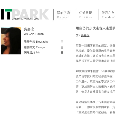
用自己的步伐走古人走過的
吳嘉瑄
Wu Chia-Hsuan
文 /
吳嘉瑄
簡歷年表 Biography
頂著一頭俐落有型的短髮、保養
相關專文 Essays
吃海鮮、愛做飯舒壓的生活樂
網站連結 link
進城的袁旃，終於首肯在寒舍舉
作品裡正可以看見藝術家豐沛
40歲重拾畫筆創作，50歲舉
後又留學比利時文物修護學院，
工作退休。東西方的學習與工
跡，更加瞭解古人藝術的內涵
路，像是古畫裡其實有很多提
袁旃轉借或挪移了古畫與青銅
元素，「你看很多中國畫裡一
「重彩是這個時代的顏色，看