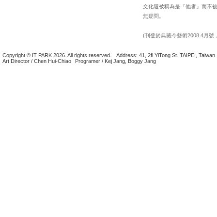
文化還被稱為是『他者』而不
無疑問。
(刊登於典藏今藝術2008.4月號，18
Copyright © IT PARK 2026. All rights reserved.
Address: 41, 2fl YiTong St. TAIPEI, Taiwan
Art Director / Chen Hui-Chiao
Programer / Kej Jang, Boggy Jang