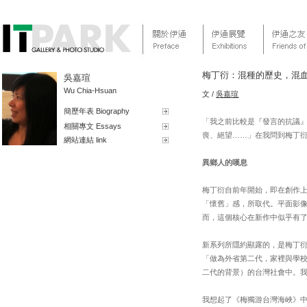
梅丁衍：混種的歷史，混
吳嘉瑄
Wu Chia-Hsuan
文 /
吳嘉瑄
簡歷年表 Biography
「我之前比較是『發言的抗議
相關專文 Essays
喪、絕望……」在我問到梅丁
網站連結 link
異鄉人的嘆息
梅丁衍自前年開始，即在創作
「懷舊」感，所取代。平面影像
而，這個核心在新作中似乎有
新系列所隱約顯露的，是梅丁
「做為外省第二代，家裡與學
二代的背景）的台灣社會中。
我想起了《梅獨游台灣海峽》