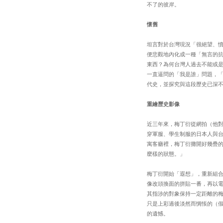
不了的彼岸。
懷舊
坦言對於台灣現況「很絕望、
便悲觀地內化成一種「無言的
東西？為何台灣人過去不能或
一直逼問的「我是誰」問題，
代史，並探究與這段歷史已深
重繪歷史影像
近三年來，梅丁衍從網拍（他對
穿軍服、學生制服的日本人與
寓客廳裡，梅丁衍攤開好幾疊
麼樣的狀態。」
梅丁衍開始「遐想」，重新組
像改頭換面的拼貼一番，再以
其指涉的對象保持一定距離的
只是上彩過後淡然而惆悵的（
的遺憾。