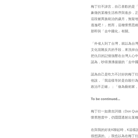
梅丁衍不諱言，自己喜歡的是
象徵的某種生活秩序與進步，
這段被異族統治的歲月，無疑
逃逸吧！」然而，這種懷舊思
那即與「去中國化」有關。
「外省人到了台灣，就以為台
文化混雜反共的手段，來洗掉
把仇日的記憶強壓在台灣人心
認為，吵得沸沸揚揚的「去中
認為自己是吃力不討好的梅丁
他說，「我這樣等於是自殺行
政治不正確」；「做為藝術家
To be continued...
梅丁衍一如唐吉訶德（Don Q
懷舊態度中，仍隱隱透射出某
在與我的好友K聊起時，K這樣
很想講的。」我也以為在梅丁