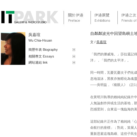
自粼粼波光中回望島嶼土
吳嘉瑄
Wu Chia-Hsuan
文 /
吳嘉瑄
簡歷年表 Biography
「我們的挪威海。」莎拉還記
相關專文 Essays
洋」，「我們的太平洋」。
網站連結 link
同一時間，瓦憂瓦憂次子們化
息地泅泳，黑夜亦無暇化為魂
——吳明益，《複眼人》（註1
在黃明川執導的賴純純紀錄片
人無論創作抑或生活的基地，
烈感受到，台東這一塊臨海的
這部紀錄片正作為了賴純純「
命航行的座標」；對此，策展
重新思索這塊島嶼、這些子民