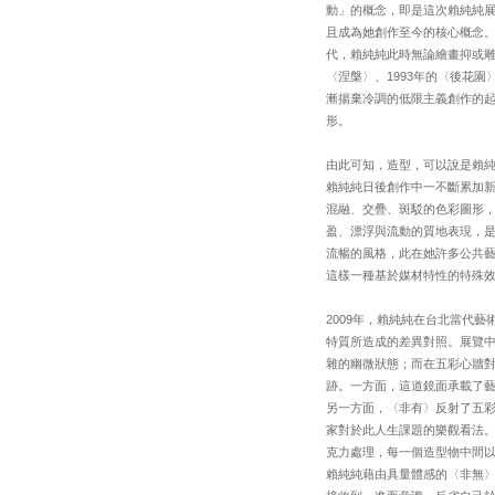
動」的概念，即是這次賴純純
且成為她創作至今的核心概念。
代，賴純純此時無論繪畫抑或雕
〈涅槃〉、1993年的〈後花園
漸揚棄冷調的低限主義創作的起
形。
由此可知，造型，可以說是賴
賴純純日後創作中一不斷累加
混融、交疊、斑駁的色彩圖形
盈、漂浮與流動的質地表現，是
流暢的風格，此在她許多公共藝
這樣一種基於媒材特性的特殊
2009年，賴純純在台北當代
特質所造成的差異對照。展覽
雜的幽微狀態；而在五彩心牆
跡。一方面，這道鏡面承載了
另一方面，〈非有〉反射了五
家對於此人生課題的樂觀看法
克力處理，每一個造型物中間
賴純純藉由具量體感的〈非無