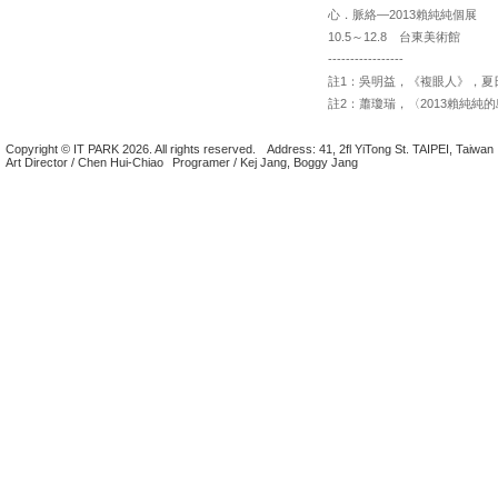
心．脈絡—2013賴純純個展
10.5～12.8 台東美術館
-----------------
註1：吳明益，《複眼人》，夏日出
註2：蕭瓊瑞，〈2013賴純純
Copyright © IT PARK 2026. All rights reserved.
Address: 41, 2fl YiTong St. TAIPEI, Taiwan
Art Director / Chen Hui-Chiao
Programer / Kej Jang, Boggy Jang