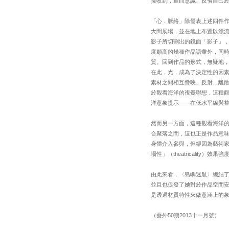
接收到，進而意識、反省自己
「心．脈絡」除發表上述四件
大間展場，並在地上布置以漂
影子所切割出的鏡面「影子」
度頗高的幾種作品語彙外，同
質。回到作品的形式，無疑地
在此，光，成為了決定性的因
素材之間相互疊映、反射、離
於觀看海洋的視覺聯想，這種
洋意象提示——在低水平線與
然而另一方面，這種觀看海洋
合聚落之間，這也正是作品意
身體介入參與，但卻因為藝術家將
場性」（theatricality
由此來看，〈島嶼迷航〉總結
並且也促發了她對於作品空間
是透過材質特性來做意涵上的
（藝外50期2013十一月號）